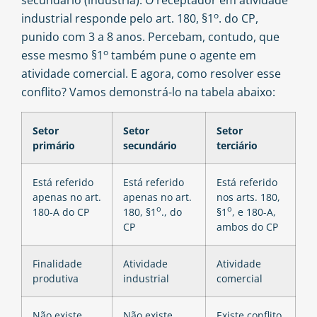
secundário (indústria). O receptador em atividade
o
industrial responde pelo art. 180, §1
. do CP,
punido com 3 a 8 anos. Percebam, contudo, que
o
esse mesmo §1
também pune o agente em
atividade comercial. E agora, como resolver esse
conflito? Vamos demonstrá-lo na tabela abaixo:
Setor
Setor
Setor
primário
secundário
terciário
Está referido
Está referido
Está referido
apenas no art.
apenas no art.
nos arts. 180,
o
o
180-A do CP
180, §1
., do
§1
, e 180-A,
CP
ambos do CP
Finalidade
Atividade
Atividade
produtiva
industrial
comercial
Não existe
Não existe
Existe conflito