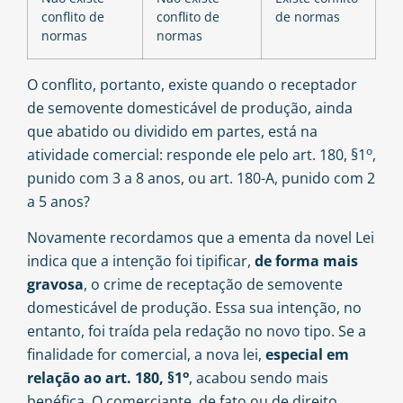
conflito de
conflito de
de normas
normas
normas
O conflito, portanto, existe quando o receptador
de semovente domesticável de produção, ainda
que abatido ou dividido em partes, está na
o
atividade comercial: responde ele pelo art. 180, §1
,
punido com 3 a 8 anos, ou art. 180-A, punido com 2
a 5 anos?
Novamente recordamos que a ementa da novel Lei
indica que a intenção foi tipificar,
de forma mais
gravosa
, o crime de receptação de semovente
domesticável de produção. Essa sua intenção, no
entanto, foi traída pela redação no novo tipo. Se a
finalidade for comercial, a nova lei,
especial em
o
relação ao art. 180, §1
, acabou sendo mais
benéfica. O comerciante, de fato ou de direito,