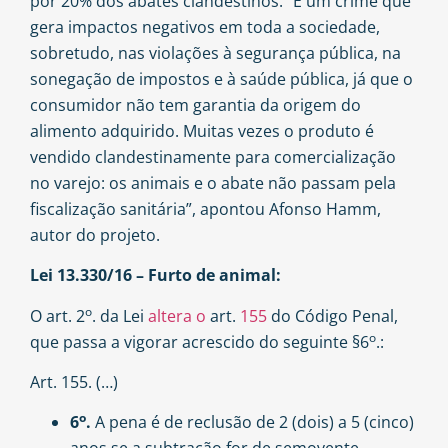
por 20% dos abates clandestinos. “É um crime que
gera impactos negativos em toda a sociedade,
sobretudo, nas violações à segurança pública, na
sonegação de impostos e à saúde pública, já que o
consumidor não tem garantia da origem do
alimento adquirido. Muitas vezes o produto é
vendido clandestinamente para comercialização
no varejo: os animais e o abate não passam pela
fiscalização sanitária”, apontou Afonso Hamm,
autor do projeto.
Lei 13.330/16 – Furto de animal:
o
O art. 2
. da Lei
altera o
art.
155
do Código Penal,
o
que passa a vigorar acrescido do seguinte §6
.:
Art. 155. (…)
o
6
.
A pena é de reclusão de 2 (dois) a 5 (cinco)