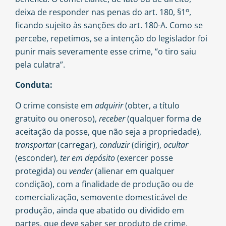
o
deixa de responder nas penas do art. 180, §1
,
ficando sujeito às sanções do art. 180-A. Como se
percebe, repetimos, se a intenção do legislador foi
punir mais severamente esse crime, “o tiro saiu
pela culatra”.
Conduta:
O crime consiste em
adquirir
(obter, a título
gratuito ou oneroso),
receber
(qualquer forma de
aceitação da posse, que não seja a propriedade),
transportar
(carregar),
conduzir
(dirigir),
ocultar
(esconder),
ter em depósito
(exercer posse
protegida) ou
vender
(alienar em qualquer
condição), com a finalidade de produção ou de
comercialização, semovente domesticável de
produção, ainda que abatido ou dividido em
partes, que deve saber ser produto de crime.