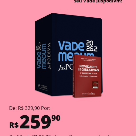
seu Vade Juspodivm!
De: R$ 329,90 Por:
259
90
R$