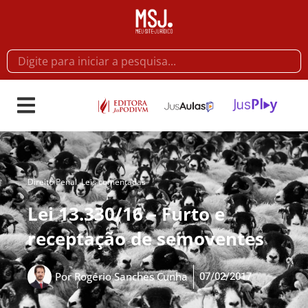
Direito Penal
,
Leis comentadas
Lei 13.330/16 – Furto e
receptação de semoventes
07/02/2017
Por
Rogério Sanches Cunha