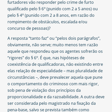
furtadores vão responder pelo crime de furto
o
qualificado pelo § 6
(punido com 2 a 5 anos) ou
o
pelo § 4
(punido com 2 a 8 anos, em razão do
rompimento de obstáculos, escalada e/ou
concurso de pessoas)?
A resposta “tanto faz” ou “pelos dois parágrafos”,
obviamente, não serve; muito menos tem razão
aquele que respondeu que os agentes sofrerão os
o
“rigores” do § 6
. É que, nas hipóteses de
coexistência de qualificadoras, não existindo entre
elas relação de especialidade – mas pluralidade de
circunstâncias –, deve prevalecer aquela que pune
o comportamento do criminoso com mais rigor,
sob pena de violação dos princípios da
proporcionalidade e da razoabilidade. A outra deve
ser considerada pelo magistrado na fixação da
pena-base, salvo se prevista também como