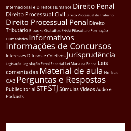
Direito Penal
Internacional e Direitos Humanos
Direito Processual Civil
Direito Processual do Trabalho
Direito Processual Penal
Direito
Tributário
E-books Gratuitos
Filosofia e Formação
ENAM
Informativos
Humanística
Informações de Concursos
Jurisprudência
Interesses Difusos e Coletivos
Leis
Legislação Penal Especial
Lei Maria da Penha
Legislação
Material de aula
comentadas
Notícias
Perguntas e Respostas
OAB
STJ
STF
Súmulas
Vídeos
Publieditorial
Áudio e
Podcasts