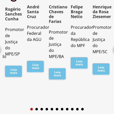
o
André
Cristiano
Felipe
Henrique
Rogério
Santa
Chaves
Braga
da Rosa
Sanches
Cruz
de
Netto
Ziesemer
Cunha
Farias
Procurador
Procurador
Promotor
Promotor
o
Promotor
Federal
da
de
de
de
da AGU
República
Justiça
Justiça
Justiça
do MPF
do
do
do
MPE/SC
MPE/SP
ado
MPE/BA
Leia
mais
Leia
Leia
mais
Leia
mais
Leia
mais
mais
1
2
3
4
5
6
7
8
9