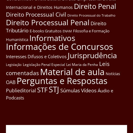
Direito Penal
Internacional e Direitos Humanos
Direito Processual Civil
Direito Processual do Trabalho
Direito Processual Penal
Direito
Tributário
E-books Gratuitos
Filosofia e Formação
ENAM
Informativos
Humanística
Informações de Concursos
Jurisprudência
Interesses Difusos e Coletivos
Leis
Legislação Penal Especial
Lei Maria da Penha
Legislação
Material de aula
comentadas
Notícias
Perguntas e Respostas
OAB
STJ
STF
Súmulas
Vídeos
Publieditorial
Áudio e
Podcasts