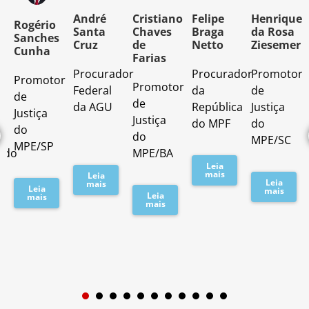
o
André
Cristiano
Felipe
Henrique
Rogério
Santa
Chaves
Braga
da Rosa
Sanches
Cruz
de
Netto
Ziesemer
Cunha
Farias
Procurador
Procurador
Promotor
Promotor
o
Promotor
Federal
da
de
de
de
da AGU
República
Justiça
Justiça
Justiça
do MPF
do
do
do
MPE/SC
MPE/SP
ado
MPE/BA
Leia
mais
Leia
Leia
mais
Leia
mais
Leia
mais
mais
1
2
3
4
5
6
7
8
9