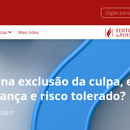
stas
Mais lidos
 na exclusão da culpa, 
iança e risco tolerado?
/2017