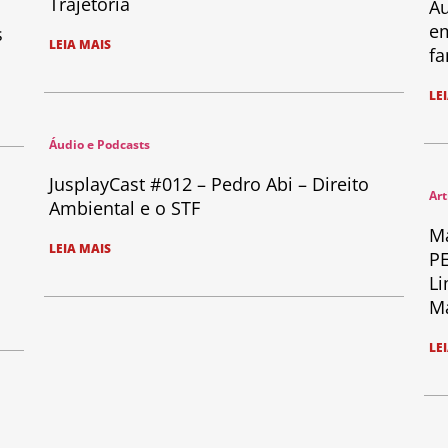
Trajetória
Au
em
s
LEIA MAIS
fa
LE
Áudio e Podcasts
JusplayCast #012 – Pedro Abi – Direito
Art
Ambiental e o STF
Ma
LEIA MAIS
PE
Li
Ma
LE