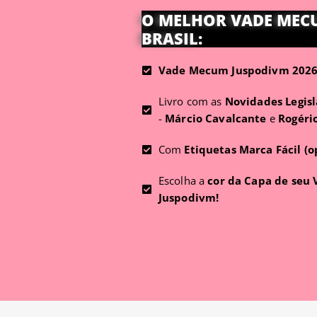
O MELHOR VADE MEC
BRASIL:
Vade Mecum Juspodivm 2026 
Livro com as
Novidades Legisl
-
Márcio Cavalcante
e
Rogéri
Com
Etiquetas Marca Fácil (o
Escolha a
cor da Capa de seu
Juspodivm!