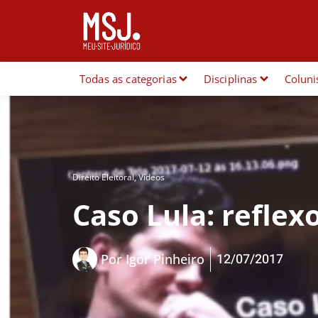
Todas as categorias
Disciplinas
Coluni
Direito Eleitoral
,
Vídeos
Caso Lula: reflexo
12/07/2017
Por
Igor Pinheiro