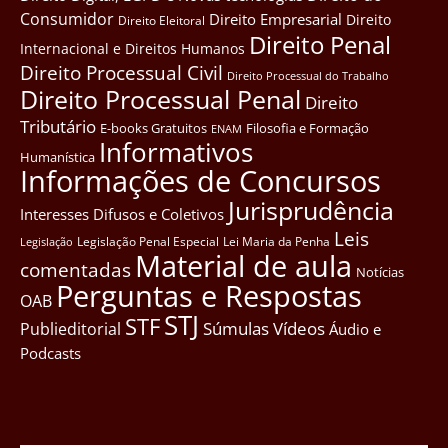
Consumidor
Direito Empresarial
Direito
Direito Eleitoral
Direito Penal
Internacional e Direitos Humanos
Direito Processual Civil
Direito Processual do Trabalho
Direito Processual Penal
Direito
Tributário
E-books Gratuitos
Filosofia e Formação
ENAM
Informativos
Humanística
Informações de Concursos
Jurisprudência
Interesses Difusos e Coletivos
Leis
Legislação Penal Especial
Lei Maria da Penha
Legislação
Material de aula
comentadas
Notícias
Perguntas e Respostas
OAB
STJ
STF
Súmulas
Vídeos
Publieditorial
Áudio e
Podcasts