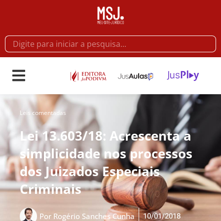
Leis comentadas
Lei 13.603/18: Acrescenta a
simplicidade nos processos
dos Juizados Especiais
Criminais
10/01/2018
Por
Rogério Sanches Cunha