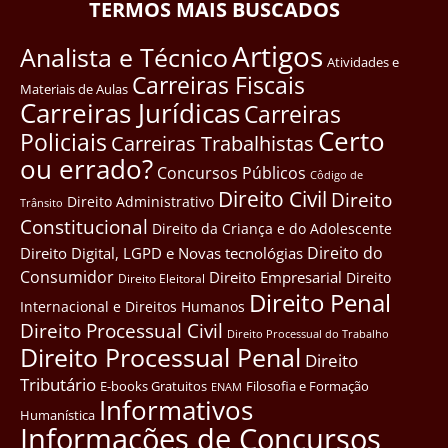
TERMOS MAIS BUSCADOS
Artigos
Analista e Técnico
Atividades e
Carreiras Fiscais
Materiais de Aulas
Carreiras Jurídicas
Carreiras
Certo
Policiais
Carreiras Trabalhistas
ou errado?
Concursos Públicos
Côdigo de
Direito Civil
Direito
Direito Administrativo
Trânsito
Constitucional
Direito da Criança e do Adolescente
Direito do
Direito Digital, LGPD e Novas tecnológias
Consumidor
Direito Empresarial
Direito
Direito Eleitoral
Direito Penal
Internacional e Direitos Humanos
Direito Processual Civil
Direito Processual do Trabalho
Direito Processual Penal
Direito
Tributário
E-books Gratuitos
Filosofia e Formação
ENAM
Informativos
Humanística
Informações de Concursos