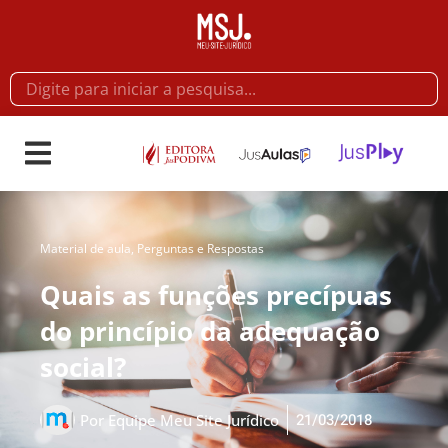
Material de aula
,
Perguntas e Respostas
Quais as funções precípuas
do princípio da adequação
social?
21/03/2018
Por
Equipe Meu Site Jurídico