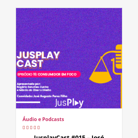
Áudio e Podcasts
JusplayCast #015 – José