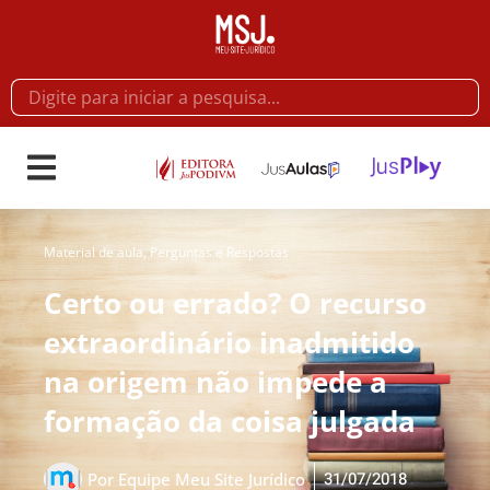
Material de aula
,
Perguntas e Respostas
Certo ou errado? O recurso
extraordinário inadmitido
na origem não impede a
formação da coisa julgada
31/07/2018
Por
Equipe Meu Site Jurídico