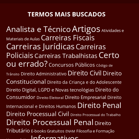
TERMOS MAIS BUSCADOS
Artigos
Analista e Técnico
Atividades e
Carreiras Fiscais
Materiais de Aulas
Carreiras Jurídicas
Carreiras
Certo
Policiais
Carreiras Trabalhistas
ou errado?
Concursos Públicos
Côdigo de
Direito Civil
Direito
Direito Administrativo
Trânsito
Constitucional
Direito da Criança e do Adolescente
Direito do
Direito Digital, LGPD e Novas tecnológias
Consumidor
Direito Empresarial
Direito
Direito Eleitoral
Direito Penal
Internacional e Direitos Humanos
Direito Processual Civil
Direito Processual do Trabalho
Direito Processual Penal
Direito
Tributário
E-books Gratuitos
Filosofia e Formação
ENAM
Informativos