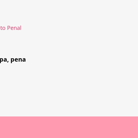
ito Penal
lpa
,
pena