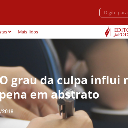
stas
Mais lidos
O grau da culpa influi 
 pena em abstrato
/2018