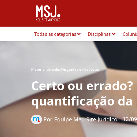
Todas as categorias
Disciplinas
Coluni
Material de aula
,
Perguntas e Respostas
Certo ou errado? 
quantificação da
13/09
Por
Equipe Meu Site Jurídico