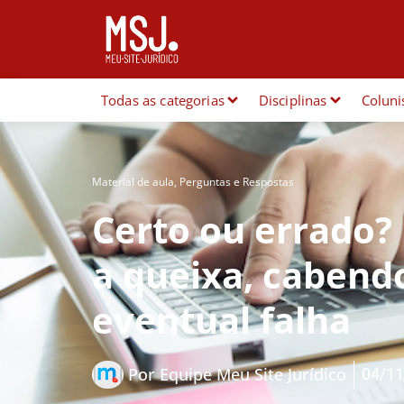
Todas as categorias
Disciplinas
Coluni
Material de aula
,
Perguntas e Respostas
Certo ou errado? 
a queixa, cabend
eventual falha
04/11
Por
Equipe Meu Site Jurídico