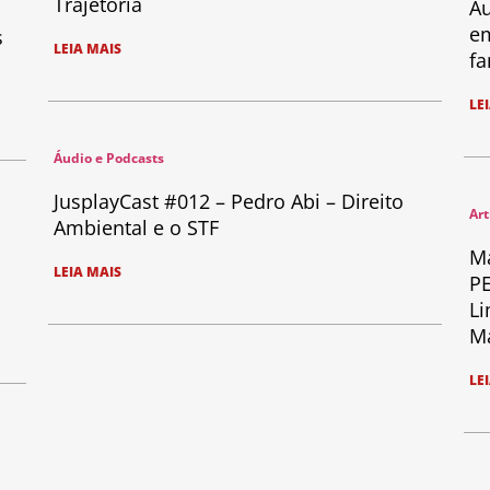
Trajetória
Au
em
s
LEIA MAIS
fa
LE
Áudio e Podcasts
JusplayCast #012 – Pedro Abi – Direito
Art
Ambiental e o STF
Ma
LEIA MAIS
PE
Li
Ma
LE