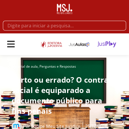
Material de aula
,
Perguntas e Respostas
Certo ou errado? O contrato
social é equiparado a
documento público para
fins penais
25/12/2018
Por
Equipe Meu Site Jurídico