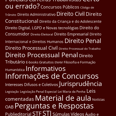
ou errado?
Concursos Públicos
Côdigo de
Direito Civil
Direito
Direito Administrativo
Trânsito
Constitucional
Direito da Criança e do Adolescente
Direito do
Direito Digital, LGPD e Novas tecnológias
Consumidor
Direito Empresarial
Direito
Direito Eleitoral
Direito Penal
Internacional e Direitos Humanos
Direito Processual Civil
Direito Processual do Trabalho
Direito Processual Penal
Direito
Tributário
E-books Gratuitos
Filosofia e Formação
ENAM
Informativos
Humanística
Informações de Concursos
Jurisprudência
Interesses Difusos e Coletivos
Leis
Legislação Penal Especial
Lei Maria da Penha
Legislação
Material de aula
comentadas
Notícias
Perguntas e Respostas
OAB
STJ
STF
Súmulas
Vídeos
Publieditorial
Áudio e