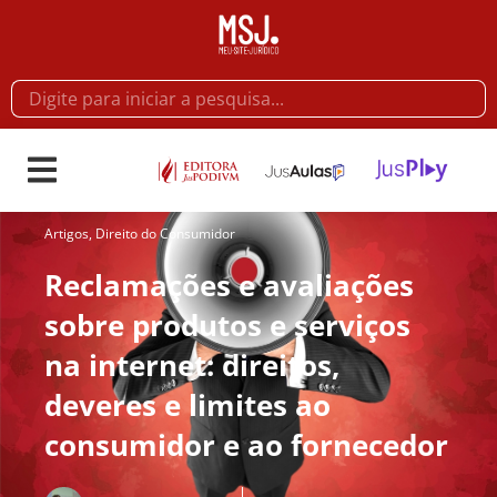
Artigos
,
Direito do Consumidor
Reclamações e avaliações
sobre produtos e serviços
na internet: direitos,
deveres e limites ao
consumidor e ao fornecedor