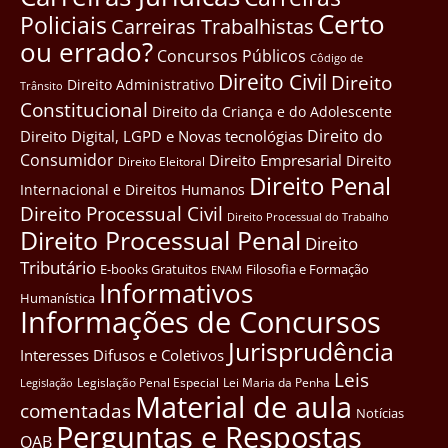
Certo
Policiais
Carreiras Trabalhistas
ou errado?
Concursos Públicos
Côdigo de
Direito Civil
Direito
Direito Administrativo
Trânsito
Constitucional
Direito da Criança e do Adolescente
Direito do
Direito Digital, LGPD e Novas tecnológias
Consumidor
Direito Empresarial
Direito
Direito Eleitoral
Direito Penal
Internacional e Direitos Humanos
Direito Processual Civil
Direito Processual do Trabalho
Direito Processual Penal
Direito
Tributário
E-books Gratuitos
Filosofia e Formação
ENAM
Informativos
Humanística
Informações de Concursos
Jurisprudência
Interesses Difusos e Coletivos
Leis
Legislação Penal Especial
Lei Maria da Penha
Legislação
Material de aula
comentadas
Notícias
Perguntas e Respostas
OAB