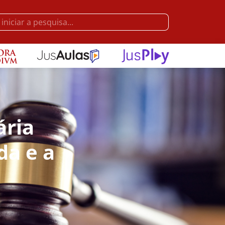
ária
da e a