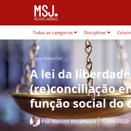
Todas as categorias
Disciplinas
Coluni
Artigos
,
Direito Civil
A lei da liberdad
(re)conciliação e
função social do 
17/04/2020
Por
Nelson Rosenvald