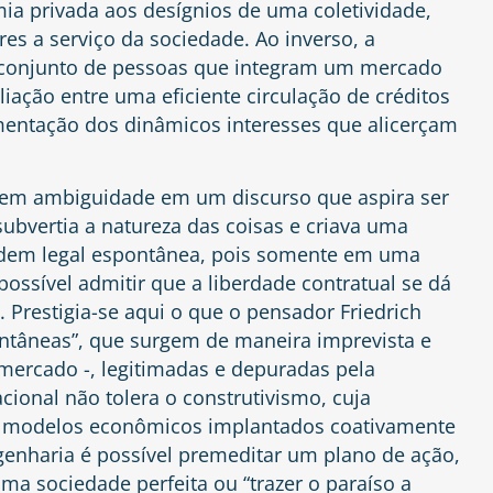
a privada aos desígnios de uma coletividade,
es a serviço da sociedade. Ao inverso, a
o conjunto de pessoas que integram um mercado
liação entre uma eficiente circulação de créditos
amentação dos dinâmicos interesses que alicerçam
zem ambiguidade em um discurso que aspira ser
 subvertia a natureza das coisas e criava uma
ordem legal espontânea, pois somente em uma
possível admitir que a liberdade contratual se dá
. Prestigia-se aqui o que o pensador Friedrich
tâneas”, que surgem de maneira imprevista e
mercado -, legitimadas e depuradas pela
zacional não tolera o construtivismo, cuja
de modelos econômicos implantados coativamente
enharia é possível premeditar um plano de ação,
uma sociedade perfeita ou “trazer o paraíso a