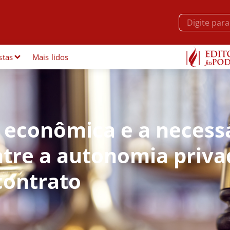
stas
Mais lidos
e econômica e a necess
ntre a autonomia priva
contrato