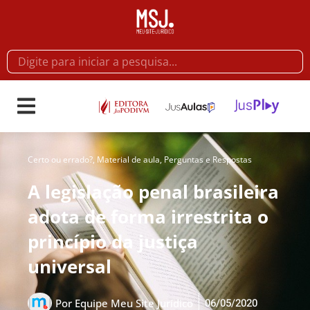
Certo ou errado?
,
Material de aula
,
Perguntas e Respostas
A legislação penal brasileira
adota de forma irrestrita o
princípio da justiça
universal
06/05/2020
Por
Equipe Meu Site Jurídico