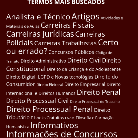
TERMOS MAIS BUSCADOS
Artigos
Analista e Técnico
Atividades e
Carreiras Fiscais
Materiais de Aulas
Carreiras Jurídicas
Carreiras
Certo
Policiais
Carreiras Trabalhistas
ou errado?
Concursos Públicos
Côdigo de
Direito Civil
Direito
Direito Administrativo
Trânsito
Constitucional
Direito da Criança e do Adolescente
Direito do
Direito Digital, LGPD e Novas tecnológias
Consumidor
Direito Empresarial
Direito
Direito Eleitoral
Direito Penal
Internacional e Direitos Humanos
Direito Processual Civil
Direito Processual do Trabalho
Direito Processual Penal
Direito
Tributário
E-books Gratuitos
Filosofia e Formação
ENAM
Informativos
Humanística
Informações de Concursos