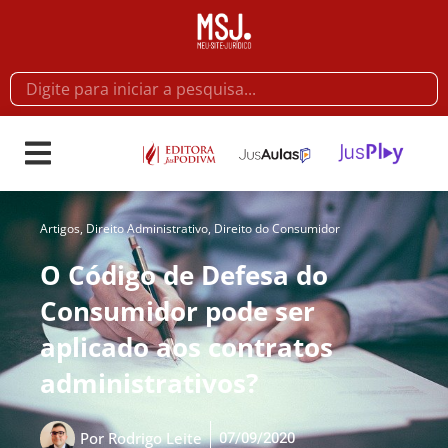
Artigos
,
Direito Administrativo
,
Direito do Consumidor
O Código de Defesa do
Consumidor pode ser
aplicado aos contratos
administrativos?
07/09/2020
Por
Rodrigo Leite