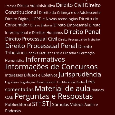
Direito Civil
Direito
Direito Administrativo
Trânsito
Constitucional
Direito da Criança e do Adolescente
Direito do
Direito Digital, LGPD e Novas tecnológias
Consumidor
Direito Empresarial
Direito
Direito Eleitoral
Direito Penal
Internacional e Direitos Humanos
Direito Processual Civil
Direito Processual do Trabalho
Direito Processual Penal
Direito
Tributário
E-books Gratuitos
Filosofia e Formação
ENAM
Informativos
Humanística
Informações de Concursos
Jurisprudência
Interesses Difusos e Coletivos
Leis
Legislação Penal Especial
Lei Maria da Penha
Legislação
Material de aula
comentadas
Notícias
Perguntas e Respostas
OAB
STJ
STF
Súmulas
Vídeos
Publieditorial
Áudio e
Podcasts