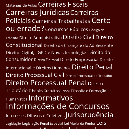
Carreiras Fiscais
Materiais de Aulas
Carreiras Jurídicas
Carreiras
Certo
Policiais
Carreiras Trabalhistas
ou errado?
Concursos Públicos
Côdigo de
Direito Civil
Direito
Direito Administrativo
Trânsito
Constitucional
Direito da Criança e do Adolescente
Direito do
Direito Digital, LGPD e Novas tecnológias
Consumidor
Direito Empresarial
Direito
Direito Eleitoral
Direito Penal
Internacional e Direitos Humanos
Direito Processual Civil
Direito Processual do Trabalho
Direito Processual Penal
Direito
Tributário
E-books Gratuitos
Filosofia e Formação
ENAM
Informativos
Humanística
Informações de Concursos
Jurisprudência
Interesses Difusos e Coletivos
Leis
Legislação Penal Especial
Lei Maria da Penha
Legislação