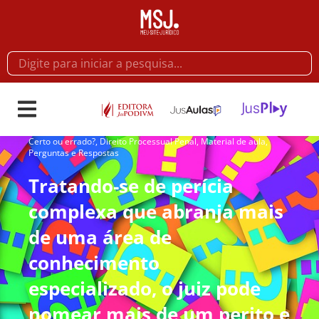
Certo ou errado?
,
Direito Processual Penal
,
Material de aula
,
Perguntas e Respostas
Tratando-se de perícia
complexa que abranja mais
de uma área de
conhecimento
especializado, o juiz pode
nomear mais de um perito e