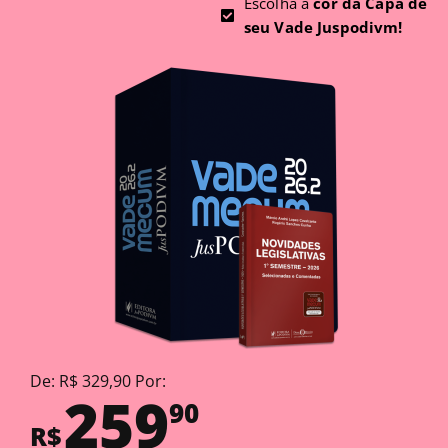
Escolha a
cor da Capa de
seu Vade Juspodivm!
De: R$ 329,90 Por:
259
90
R$