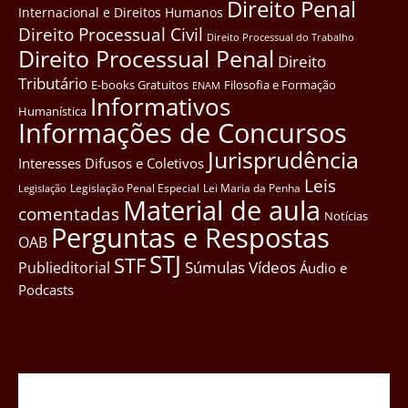
Direito Penal
Internacional e Direitos Humanos
Direito Processual Civil
Direito Processual do Trabalho
Direito Processual Penal
Direito
Tributário
E-books Gratuitos
Filosofia e Formação
ENAM
Informativos
Humanística
Informações de Concursos
Jurisprudência
Interesses Difusos e Coletivos
Leis
Legislação Penal Especial
Lei Maria da Penha
Legislação
Material de aula
comentadas
Notícias
Perguntas e Respostas
OAB
STJ
STF
Súmulas
Vídeos
Publieditorial
Áudio e
Podcasts