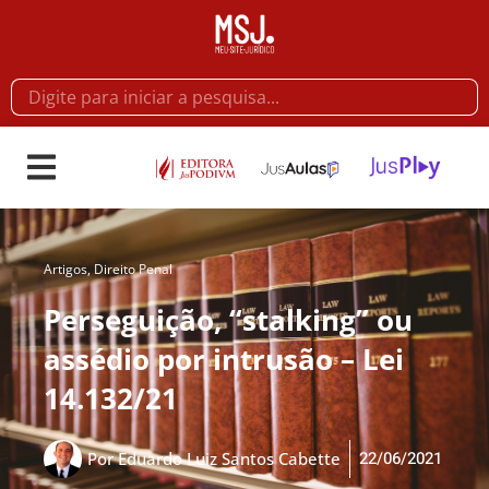
Artigos
,
Direito Penal
Perseguição, “stalking” ou
assédio por intrusão – Lei
14.132/21
22/06/2021
Por
Eduardo Luiz Santos Cabette