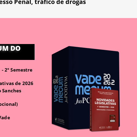
esso Penal
,
tráfico de drogas
UM DO
- 2º Semestre
ativas de 2026
o Sanches
pcional)
 Vade