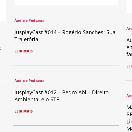
Áudio e Podcasts
Art
JusplayCast #014 – Rogério Sanches: Sua
Trajetória
Au
em
s
LEIA MAIS
fa
LE
Áudio e Podcasts
JusplayCast #012 – Pedro Abi – Direito
Art
Ambiental e o STF
Ma
LEIA MAIS
PE
Li
Ma