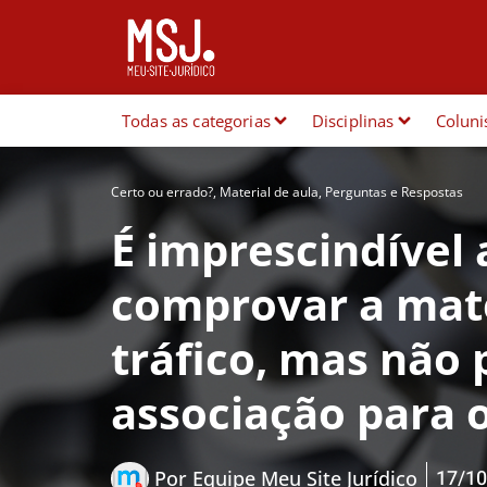
Todas as categorias
Disciplinas
Coluni
Certo ou errado?
,
Material de aula
,
Perguntas e Respostas
É imprescindível
comprovar a mate
tráfico, mas não
associação para o
17/10
Por
Equipe Meu Site Jurídico