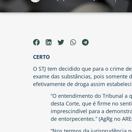
CERTO
O STJ tem decidido que para o crime de
exame das substâncias, pois somente des
efetivamente de droga assim estabeleci
“O entendimento do Tribunal a 
desta Corte, que é firme no sen
imprescindível para a demonstraç
de entorpecentes.” (AgRg no ARE
“Nos termos da jurisprudência pa