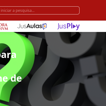
para
me de