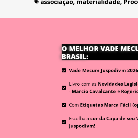
associação
,
materialidade
,
Proc
O MELHOR VADE MEC
BRASIL:
Vade Mecum Juspodivm 2026 
Livro com as
Novidades Legisl
-
Márcio Cavalcante
e
Rogéri
Com
Etiquetas Marca Fácil (o
Escolha a
cor da Capa de seu
Juspodivm!