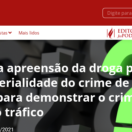
stas
Mais lidos
 a apreensão da droga 
rialidade do crime de
 para demonstrar o cri
 tráfico
/2021