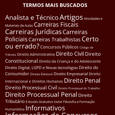
TERMOS MAIS BUSCADOS
Artigos
Analista e Técnico
Atividades e
Carreiras Fiscais
Materiais de Aulas
Carreiras Jurídicas
Carreiras
Certo
Policiais
Carreiras Trabalhistas
ou errado?
Concursos Públicos
Côdigo de
Direito Civil
Direito
Direito Administrativo
Trânsito
Constitucional
Direito da Criança e do Adolescente
Direito do
Direito Digital, LGPD e Novas tecnológias
Consumidor
Direito Empresarial
Direito
Direito Eleitoral
Direito Penal
Internacional e Direitos Humanos
Direito Processual Civil
Direito Processual do Trabalho
Direito Processual Penal
Direito
Tributário
E-books Gratuitos
Filosofia e Formação
ENAM
Informativos
Humanística