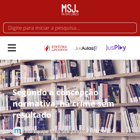
Certo ou errado?
,
Material de aula
,
Perguntas e Respostas
Segundo a concepção
normativa, há crime sem
resultado
22/10/2021
Por
Equipe Meu Site Jurídico