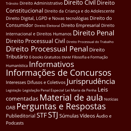
Direito Civil
Direito
Direito Administrativo
Trânsito
Constitucional
Direito da Criança e do Adolescente
Direito do
Direito Digital, LGPD e Novas tecnológias
Consumidor
Direito Empresarial
Direito
Direito Eleitoral
Direito Penal
Internacional e Direitos Humanos
Direito Processual Civil
Direito Processual do Trabalho
Direito Processual Penal
Direito
Tributário
E-books Gratuitos
Filosofia e Formação
ENAM
Informativos
Humanística
Informações de Concursos
Jurisprudência
Interesses Difusos e Coletivos
Leis
Legislação Penal Especial
Lei Maria da Penha
Legislação
Material de aula
comentadas
Notícias
Perguntas e Respostas
OAB
STJ
STF
Súmulas
Vídeos
Publieditorial
Áudio e
Podcasts