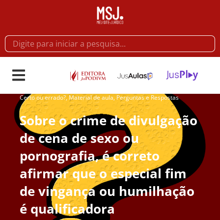
Certo ou errado?
,
Material de aula
,
Perguntas e Respostas
Sobre o crime de divulgação
de cena de sexo ou
pornografia, é correto
afirmar que o especial fim
de vingança ou humilhação
é qualificadora