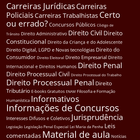
Carreiras Jurídicas
Carreiras
Certo
Policiais
Carreiras Trabalhistas
ou errado?
Concursos Públicos
Côdigo de
Direito Civil
Direito
Direito Administrativo
Trânsito
Constitucional
Direito da Criança e do Adolescente
Direito do
Direito Digital, LGPD e Novas tecnológias
Consumidor
Direito Empresarial
Direito
Direito Eleitoral
Direito Penal
Internacional e Direitos Humanos
Direito Processual Civil
Direito Processual do Trabalho
Direito Processual Penal
Direito
Tributário
E-books Gratuitos
Filosofia e Formação
ENAM
Informativos
Humanística
Informações de Concursos
Jurisprudência
Interesses Difusos e Coletivos
Leis
Legislação Penal Especial
Lei Maria da Penha
Legislação
Material de aula
comentadas
Notícias