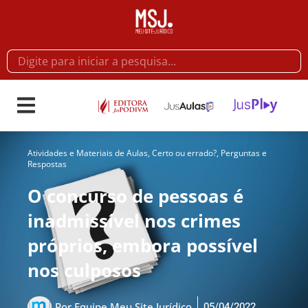
Atividades e Materiais de Aulas
,
Certo ou errado?
,
Perguntas e
Respostas
O concurso de pessoas é
inadmissível nos crimes
próprios, embora possível
nos culposos
05/04/2022
Por
Equipe Meu Site Jurídico