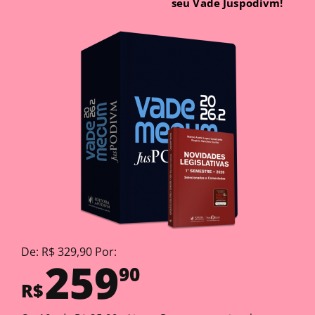
seu Vade Juspodivm!
De: R$ 329,90 Por:
259
90
R$