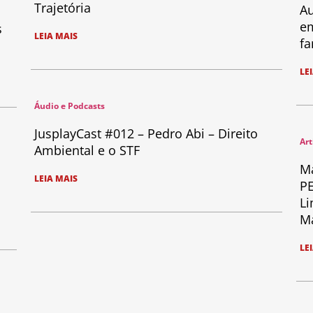
Trajetória
Au
em
s
LEIA MAIS
fa
LE
Áudio e Podcasts
JusplayCast #012 – Pedro Abi – Direito
Art
Ambiental e o STF
Ma
LEIA MAIS
PE
Li
Ma
LE