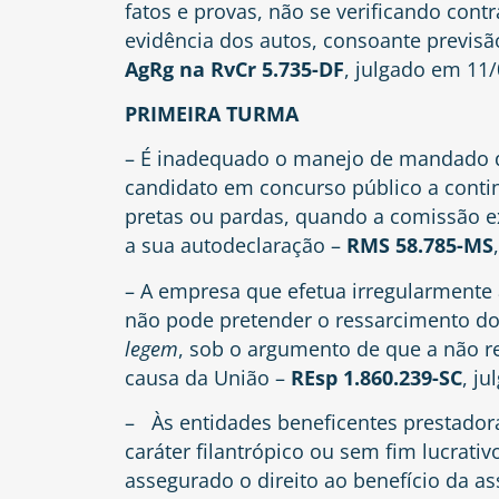
fatos e provas, não se verificando cont
evidência dos autos, consoante previsão
AgRg na RvCr 5.735-DF
, julgado em 11
PRIMEIRA TURMA
– É inadequado o manejo de mandado de
candidato em concurso público a conti
pretas ou pardas, quando a comissão e
a sua autodeclaração –
RMS 58.785-MS
– A empresa que efetua irregularmente a
não pode pretender o ressarcimento do
legem
, sob o argumento de que a não 
causa da União –
REsp 1.860.239-SC
, j
– Às entidades beneficentes prestadora
caráter filantrópico ou sem fim lucrativ
assegurado o direito ao benefício da as