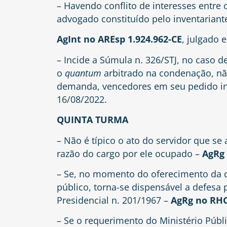
– Havendo conflito de interesses entre
advogado constituído pelo inventariant
AgInt no AREsp 1.924.962-CE
, julgado 
– Incide a Súmula n. 326/STJ, no caso d
o
quantum
arbitrado na condenação, nã
demanda, vencedores em seu pedido in
16/08/2022.
QUINTA TURMA
– Não é típico o ato do servidor que se
razão do cargo por ele ocupado –
AgRg 
– Se, no momento do oferecimento da d
público, torna-se dispensável a defesa pr
Presidencial n. 201/1967 –
AgRg no RHC
– Se o requerimento do Ministério Públi