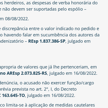
 os herdeiros, as despesas de verba honorária do
e não devem ser suportadas pelo espólio –
em 08/08/2022.
e discrepância entre o valor indicado no pedido e
o havendo falar em sucumbência dos autores da
denizatório –
REsp 1.837.386-SP
, julgado em
 apropria de valores que já lhe pertenceriam, em
no AREsp 2.073.825-RS
, julgado em 16/08/2022.
enúncia, o acusado não exercer função/cargo
évia prevista no art. 2°, I, do Decreto
 163.645-TO
, julgado em 16/08/2022.
co limita-se à aplicação de medidas cautelares