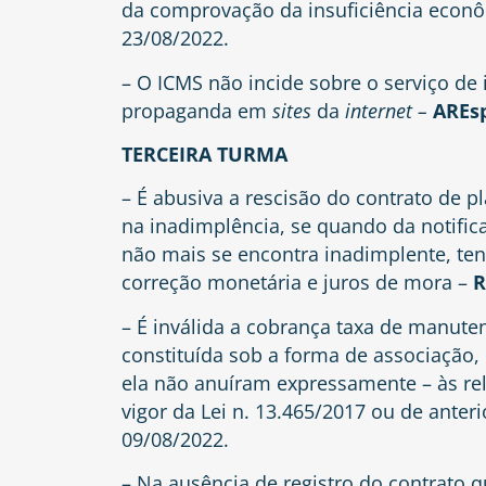
da comprovação da insuficiência econ
23/08/2022.
– O ICMS não incide sobre o serviço de 
propaganda em
sites
da
internet –
AREsp
TERCEIRA TURMA
– É abusiva a rescisão do contrato de
na inadimplência, se quando da notific
não mais se encontra inadimplente, te
correção monetária e juros de mora –
R
– É inválida a cobrança taxa de manut
constituída sob a forma de associação, 
ela não anuíram expressamente – às rel
vigor da Lei n. 13.465/2017 ou de anteri
09/08/2022.
– Na ausência de registro do contrato qu