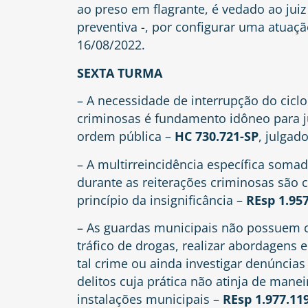
ao preso em flagrante, é vedado ao jui
preventiva -, por configurar uma atuaçã
16/08/2022.
SEXTA TURMA
– A necessidade de interrupção do ciclo
criminosas é fundamento idôneo para jus
ordem pública –
HC 730.721-SP
, julgad
– A multirreincidência específica somad
durante as reiterações criminosas são c
princípio da insignificância –
REsp 1.95
– As guardas municipais não possuem 
tráfico de drogas, realizar abordagens 
tal crime ou ainda investigar denúncias
delitos cuja prática não atinja de manei
instalações municipais –
REsp 1.977.11