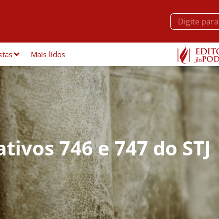
stas
Mais lidos
tivos 746 e 747 do STJ