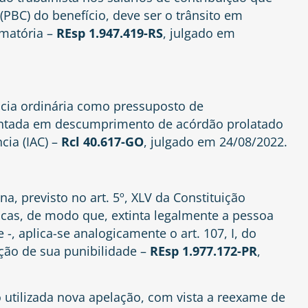
(PBC) do benefício, deve ser o trânsito em
amatória –
REsp 1.947.419-RS
, julgado em
ncia ordinária como pressuposto de
tada em descumprimento de acórdão prolatado
ia (IAC) –
Rcl 40.617-GO
, julgado em 24/08/2022.
a, previsto no art. 5º, XLV da Constituição
dicas, de modo que, extinta legalmente a pessoa
-, aplica-se analogicamente o art. 107, I, do
ção de sua punibilidade –
REsp 1.977.172-PR
,
o utilizada nova apelação, com vista a reexame de