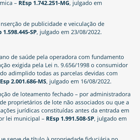
ômica –
REsp 1.742.251-MG
, julgado em
inserção de publicidade e veiculação de
 1.598.445-SP
, julgado em 23/08/2022.
 plano de saúde pela operadora com fundamento
ação exigida pela Lei n. 9.656/1998 o consumidor
ndo adimplido todas as parcelas devidas com
Esp 2.001.686-MS
, julgado em 16/08/2022.
enção de loteamento fechado – por administradora
de proprietários de lote não associados ou que a
ações jurídicas constituídas antes da entrada em
or lei municipal –
REsp 1.991.508-SP
, julgado em
e serve de título à propriedade fiduciária no