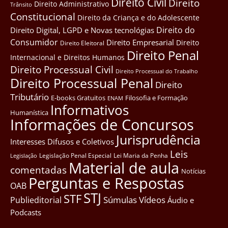
Direito Civil
Direito
Direito Administrativo
Trânsito
Constitucional
Direito da Criança e do Adolescente
Direito do
Direito Digital, LGPD e Novas tecnológias
Consumidor
Direito Empresarial
Direito
Direito Eleitoral
Direito Penal
Internacional e Direitos Humanos
Direito Processual Civil
Direito Processual do Trabalho
Direito Processual Penal
Direito
Tributário
E-books Gratuitos
Filosofia e Formação
ENAM
Informativos
Humanística
Informações de Concursos
Jurisprudência
Interesses Difusos e Coletivos
Leis
Legislação Penal Especial
Lei Maria da Penha
Legislação
Material de aula
comentadas
Notícias
Perguntas e Respostas
OAB
STJ
STF
Súmulas
Vídeos
Publieditorial
Áudio e
Podcasts