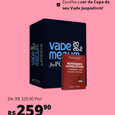
Escolha a
cor da Capa de
seu Vade Juspodivm!
De: R$ 329,90 Por:
259
90
R$