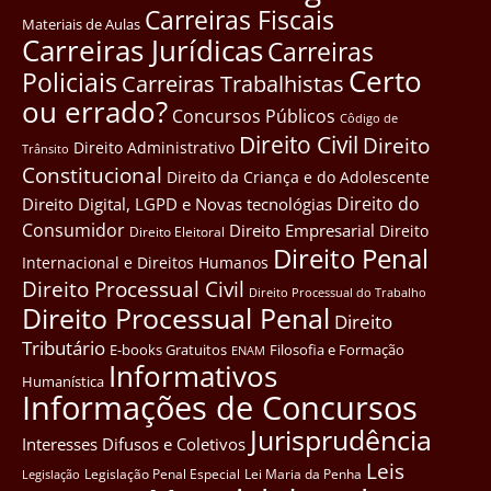
Carreiras Fiscais
Materiais de Aulas
Carreiras Jurídicas
Carreiras
Certo
Policiais
Carreiras Trabalhistas
ou errado?
Concursos Públicos
Côdigo de
Direito Civil
Direito
Direito Administrativo
Trânsito
Constitucional
Direito da Criança e do Adolescente
Direito do
Direito Digital, LGPD e Novas tecnológias
Consumidor
Direito Empresarial
Direito
Direito Eleitoral
Direito Penal
Internacional e Direitos Humanos
Direito Processual Civil
Direito Processual do Trabalho
Direito Processual Penal
Direito
Tributário
E-books Gratuitos
Filosofia e Formação
ENAM
Informativos
Humanística
Informações de Concursos
Jurisprudência
Interesses Difusos e Coletivos
Leis
Legislação Penal Especial
Lei Maria da Penha
Legislação