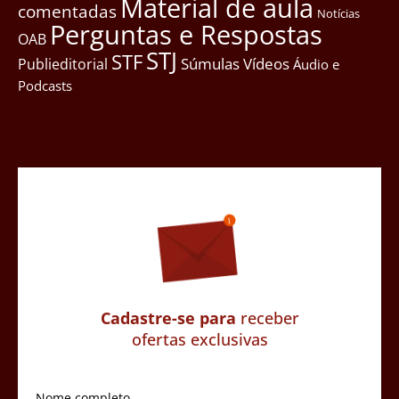
Material de aula
comentadas
Notícias
Perguntas e Respostas
OAB
STJ
STF
Súmulas
Vídeos
Publieditorial
Áudio e
Podcasts
Cadastre-se para
receber
ofertas exclusivas
Nome completo