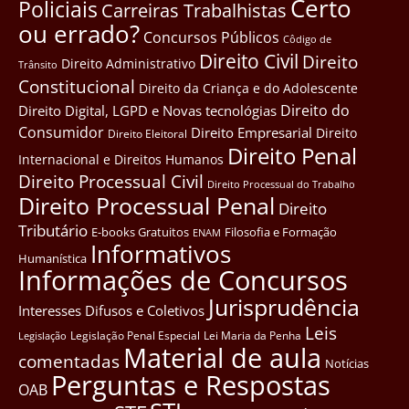
Certo
Policiais
Carreiras Trabalhistas
ou errado?
Concursos Públicos
Côdigo de
Direito Civil
Direito
Direito Administrativo
Trânsito
Constitucional
Direito da Criança e do Adolescente
Direito do
Direito Digital, LGPD e Novas tecnológias
Consumidor
Direito Empresarial
Direito
Direito Eleitoral
Direito Penal
Internacional e Direitos Humanos
Direito Processual Civil
Direito Processual do Trabalho
Direito Processual Penal
Direito
Tributário
E-books Gratuitos
Filosofia e Formação
ENAM
Informativos
Humanística
Informações de Concursos
Jurisprudência
Interesses Difusos e Coletivos
Leis
Legislação Penal Especial
Lei Maria da Penha
Legislação
Material de aula
comentadas
Notícias
Perguntas e Respostas
OAB