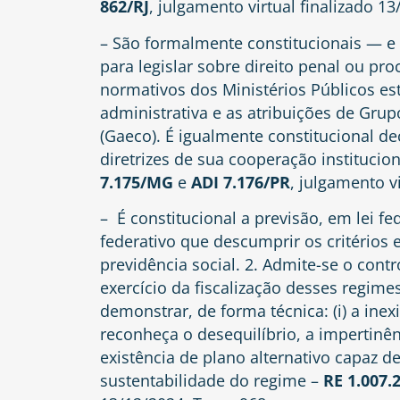
862/RJ
, julgamento virtual finalizado 13
– São formalmente constitucionais — e
para legislar sobre direito penal ou proc
normativos dos Ministérios Públicos es
administrativa e as atribuições de Gru
(Gaeco). É igualmente constitucional d
diretrizes de sua cooperação institucio
7.175/MG
e
ADI 7.176/PR
, julgamento v
– É constitucional a previsão, em lei f
federativo que descumprir os critérios 
previdência social. 2. Admite-se o contr
exercício da fiscalização desses regime
demonstrar, de forma técnica: (i) a inexi
reconheça o desequilíbrio, a impertinê
existência de plano alternativo capaz d
sustentabilidade do regime –
RE 1.007.