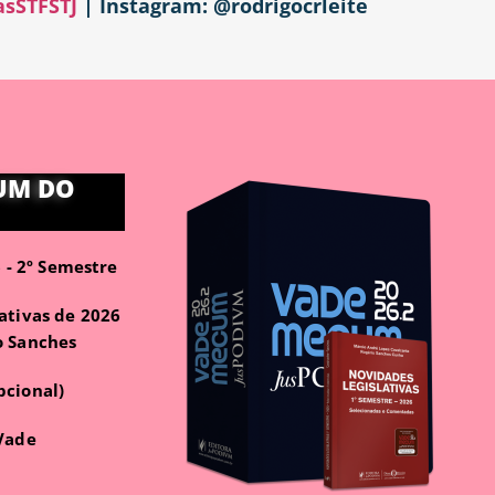
asSTFSTJ
| Instagram: @rodrigocrleite
UM DO
- 2º Semestre
ativas de 2026
o Sanches
pcional)
 Vade