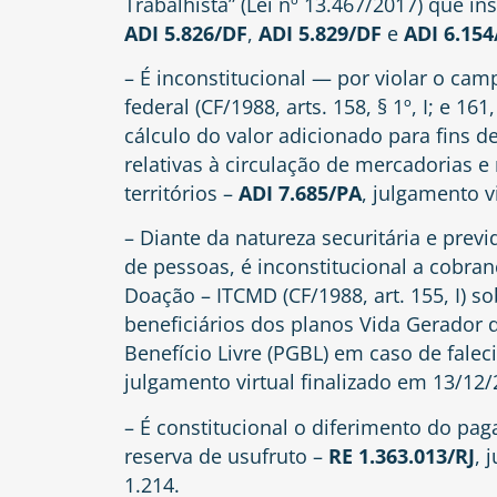
Trabalhista” (Lei nº 13.467/2017) que in
ADI 5.826/DF
,
ADI 5.829/DF
e
ADI 6.154
– É inconstitucional — por violar o ca
federal (CF/1988, arts. 158, § 1º, I; e 1
cálculo do valor adicionado para fins 
relativas à circulação de mercadorias e
territórios –
ADI 7.685/PA
, julgamento v
– Diante da natureza securitária e pre
de pessoas, é inconstitucional a cobra
Doação – ITCMD (CF/1988, art. 155, I) so
beneficiários dos planos Vida Gerador d
Benefício Livre (PGBL) em caso de falec
julgamento virtual finalizado em 13/12
– É constitucional o diferimento do 
reserva de usufruto –
RE 1.363.013/RJ
, 
1.214.