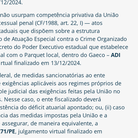
/12/2024.
 não usurpam competência privativa da União
essual penal (CF/1988, art. 22, I) — atos
taduais que dispõem sobre a estrutura
po de Atuação Especial contra o Crime Organizado
ecreto do Poder Executivo estadual que estabelece
nal com o Parquet local, dentro do Gaeco –
ADI
irtual finalizado em 13/12/2024.
ederal, de medidas sancionatórias ao ente
e exigências aplicáveis aos regimes próprios de
ole judicial das exigências feitas pela União no
s. Nesse caso, o ente fiscalizado deverá
stência do déficit atuarial apontado; ou, (ii) caso
ncia das medidas impostas pela União e a
e assegurar, de maneira equivalente, a
271/PE
, julgamento virtual finalizado em