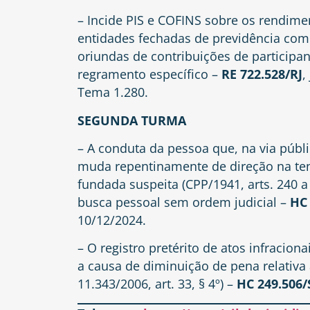
– Incide PIS e COFINS sobre os rendime
entidades fechadas de previdência comp
oriundas de contribuições de participa
regramento específico –
RE 722.528/RJ
,
Tema 1.280.
SEGUNDA TURMA
– A conduta da pessoa que, na via públic
muda repentinamente de direção na tenta
fundada suspeita (CPP/1941, arts. 240 a 
busca pessoal sem ordem judicial –
HC 
10/12/2024.
– O registro pretérito de atos infracio
a causa de diminuição de pena relativa a
11.343/2006, art. 33, § 4º) –
HC 249.506/