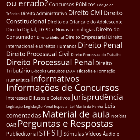
ou errado?
Concursos Públicos
Côdigo de
Direito Civil
Direito
Direito Administrativo
Trânsito
Constitucional
Direito da Criança e do Adolescente
Direito do
Direito Digital, LGPD e Novas tecnológias
Consumidor
Direito Empresarial
Direito
Direito Eleitoral
Direito Penal
Internacional e Direitos Humanos
Direito Processual Civil
Direito Processual do Trabalho
Direito Processual Penal
Direito
Tributário
E-books Gratuitos
Filosofia e Formação
ENAM
Informativos
Humanística
Informações de Concursos
Jurisprudência
Interesses Difusos e Coletivos
Leis
Legislação Penal Especial
Lei Maria da Penha
Legislação
Material de aula
comentadas
Notícias
Perguntas e Respostas
OAB
STJ
STF
Súmulas
Vídeos
Publieditorial
Áudio e