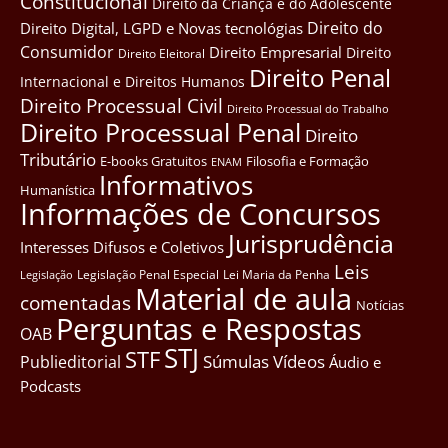
Constitucional
Direito da Criança e do Adolescente
Direito do
Direito Digital, LGPD e Novas tecnológias
Consumidor
Direito Empresarial
Direito
Direito Eleitoral
Direito Penal
Internacional e Direitos Humanos
Direito Processual Civil
Direito Processual do Trabalho
Direito Processual Penal
Direito
Tributário
E-books Gratuitos
Filosofia e Formação
ENAM
Informativos
Humanística
Informações de Concursos
Jurisprudência
Interesses Difusos e Coletivos
Leis
Legislação Penal Especial
Lei Maria da Penha
Legislação
Material de aula
comentadas
Notícias
Perguntas e Respostas
OAB
STJ
STF
Súmulas
Vídeos
Publieditorial
Áudio e
Podcasts