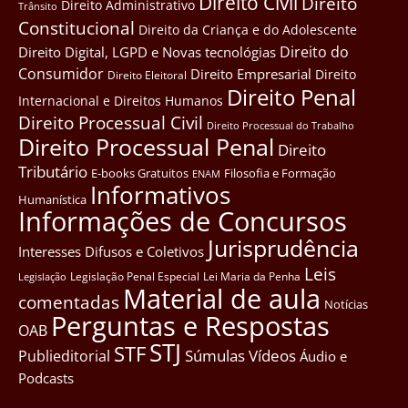
Direito Civil
Direito
Direito Administrativo
Trânsito
Constitucional
Direito da Criança e do Adolescente
Direito do
Direito Digital, LGPD e Novas tecnológias
Consumidor
Direito Empresarial
Direito
Direito Eleitoral
Direito Penal
Internacional e Direitos Humanos
Direito Processual Civil
Direito Processual do Trabalho
Direito Processual Penal
Direito
Tributário
E-books Gratuitos
Filosofia e Formação
ENAM
Informativos
Humanística
Informações de Concursos
Jurisprudência
Interesses Difusos e Coletivos
Leis
Legislação Penal Especial
Lei Maria da Penha
Legislação
Material de aula
comentadas
Notícias
Perguntas e Respostas
OAB
STJ
STF
Súmulas
Vídeos
Publieditorial
Áudio e
Podcasts