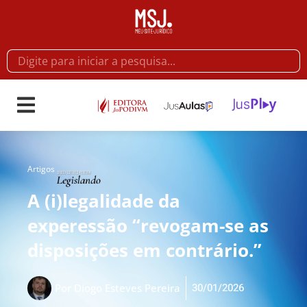
Artigos
A (i)legalidade da
experessão “revogam-se as
disposições em contrário.”
30/01/2026
Por
Diogo Esteves Pereira