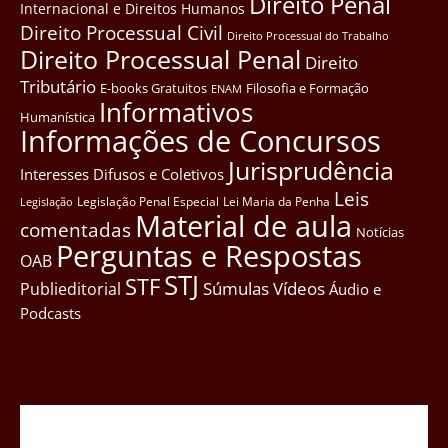
Direito Penal
Internacional e Direitos Humanos
Direito Processual Civil
Direito Processual do Trabalho
Direito Processual Penal
Direito
Tributário
E-books Gratuitos
Filosofia e Formação
ENAM
Informativos
Humanística
Informações de Concursos
Jurisprudência
Interesses Difusos e Coletivos
Leis
Legislação Penal Especial
Lei Maria da Penha
Legislação
Material de aula
comentadas
Notícias
Perguntas e Respostas
OAB
STJ
STF
Súmulas
Vídeos
Publieditorial
Áudio e
Podcasts