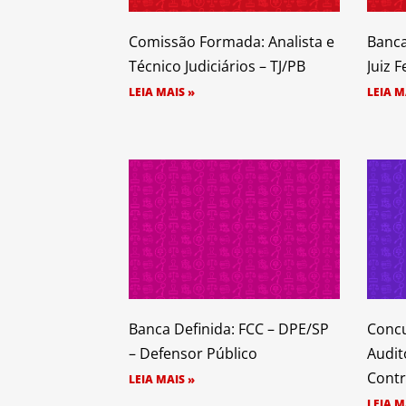
Comissão Formada: Analista e
Banca
Técnico Judiciários – TJ/PB
Juiz F
LEIA MAIS »
LEIA M
Banca Definida: FCC – DPE/SP
Concu
– Defensor Público
Audit
Contr
LEIA MAIS »
LEIA M