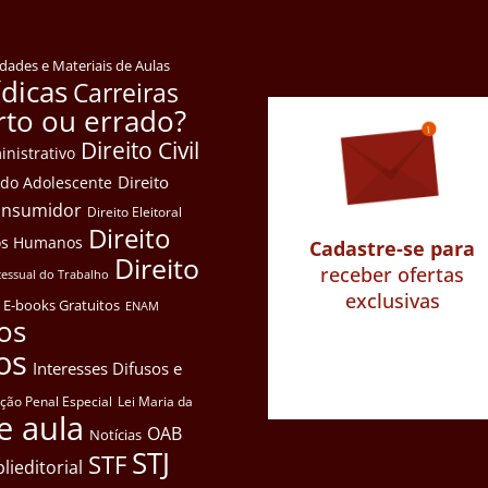
idades e Materiais de Aulas
ídicas
Carreiras
rto ou errado?
Direito Civil
inistrativo
Direito
e do Adolescente
Consumidor
Direito Eleitoral
Direito
itos Humanos
Cadastre-se para
Direito
receber ofertas
cessual do Trabalho
exclusivas
E-books Gratuitos
ENAM
os
os
Interesses Difusos e
ação Penal Especial
Lei Maria da
e aula
OAB
Notícias
STJ
STF
lieditorial