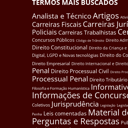
TERMOS MAIS BUSCADOS
Artigos
Analista e Técnico
Ativ
Carreiras Jur
Carreiras Fiscais
Ce
Policiais
Carreiras Trabalhistas
Concursos Públicos
Direito Adm
Côdigo de Trânsito
Direito Constitucional
Direito da Criança 
Direito do 
Digital, LGPD e Novas tecnológias
Direito Empresarial
Direito Internacional e Dire
Penal
Direito Processual Civil
Direito Pro
Processual Penal
Direito Tributário
Informativ
Filosofia e Formação Humanística
Informações de Concurs
Jurisprudência
Coletivos
Legisl
Legislação
Material d
Leis comentadas
Penha
Perguntas e Respostas
Pub