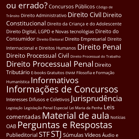
ou errado?
Concursos Públicos
Côdigo de
Direito Civil
Direito
Direito Administrativo
Trânsito
Constitucional
Direito da Criança e do Adolescente
Direito do
Direito Digital, LGPD e Novas tecnológias
Consumidor
Direito Empresarial
Direito
Direito Eleitoral
Direito Penal
Internacional e Direitos Humanos
Direito Processual Civil
Direito Processual do Trabalho
Direito Processual Penal
Direito
Tributário
E-books Gratuitos
Filosofia e Formação
ENAM
Informativos
Humanística
Informações de Concursos
Jurisprudência
Interesses Difusos e Coletivos
Leis
Legislação Penal Especial
Lei Maria da Penha
Legislação
Material de aula
comentadas
Notícias
Perguntas e Respostas
OAB
STJ
STF
Súmulas
Vídeos
Publieditorial
Áudio e