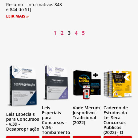
Resumo – Informativos 843
e 844 do STJ
LEIA MAIS »
1
2
3
4
5
Vade Mecum
Caderno de
Leis
Juspodivm -
Estudos da
Especiais
Leis Especiais
Tradicional
Lei Seca -
para
para Concursos
(2022)
Concursos
Concursos -
- v.39 -
Públicos
V.36 -
Desapropriação
(2022) - O
Tombamento
Amarelinho