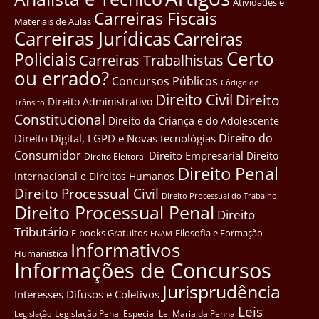
Atividades e
Carreiras Fiscais
Materiais de Aulas
Carreiras Jurídicas
Carreiras
Certo
Policiais
Carreiras Trabalhistas
ou errado?
Concursos Públicos
Côdigo de
Direito Civil
Direito
Direito Administrativo
Trânsito
Constitucional
Direito da Criança e do Adolescente
Direito do
Direito Digital, LGPD e Novas tecnológias
Consumidor
Direito Empresarial
Direito
Direito Eleitoral
Direito Penal
Internacional e Direitos Humanos
Direito Processual Civil
Direito Processual do Trabalho
Direito Processual Penal
Direito
Tributário
E-books Gratuitos
Filosofia e Formação
ENAM
Informativos
Humanística
Informações de Concursos
Jurisprudência
Interesses Difusos e Coletivos
Leis
Legislação Penal Especial
Lei Maria da Penha
Legislação