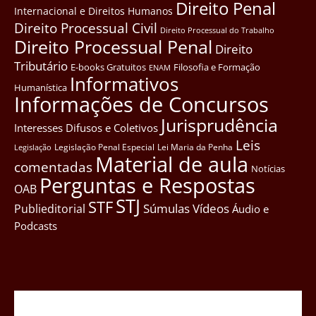
Direito Penal
Internacional e Direitos Humanos
Direito Processual Civil
Direito Processual do Trabalho
Direito Processual Penal
Direito
Tributário
E-books Gratuitos
Filosofia e Formação
ENAM
Informativos
Humanística
Informações de Concursos
Jurisprudência
Interesses Difusos e Coletivos
Leis
Legislação Penal Especial
Lei Maria da Penha
Legislação
Material de aula
comentadas
Notícias
Perguntas e Respostas
OAB
STJ
STF
Súmulas
Vídeos
Publieditorial
Áudio e
Podcasts