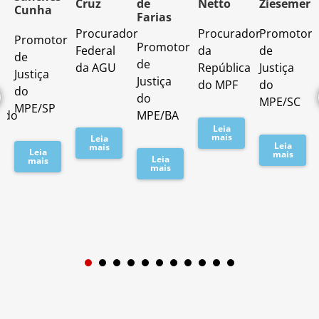
Cruz
de
Netto
Ziesemer
Cunha
Farias
Procurador
Procurador
Promotor
Promotor
o
Promotor
Federal
da
de
de
de
da AGU
República
Justiça
Justiça
Justiça
do MPF
do
do
do
MPE/SC
MPE/SP
ado
MPE/BA
Leia
mais
Leia
Leia
mais
Leia
mais
Leia
mais
mais
1
2
3
4
5
6
7
8
9