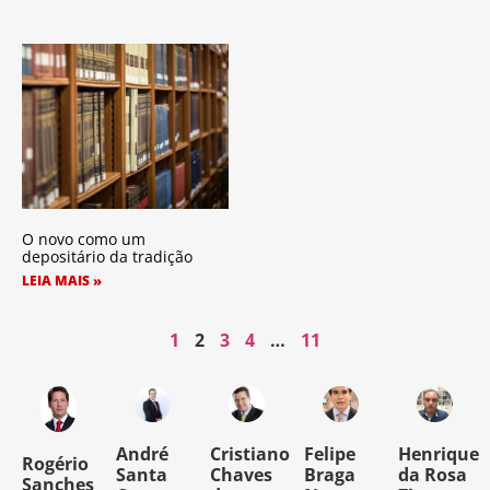
O novo como um
depositário da tradição
LEIA MAIS »
1
2
3
4
…
11
o
André
Cristiano
Felipe
Henrique
Rogério
Santa
Chaves
Braga
da Rosa
Sanches