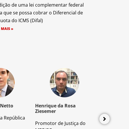
dição de uma lei complementar federal
a que se possa cobrar o Diferencial de
quota do ICMS (Difal)
 MAIS »
 Netto
Henrique da Rosa
Mozart Borb
Ziesemer
a República
Advogado e P
Promotor de Justiça do
Direito Proces