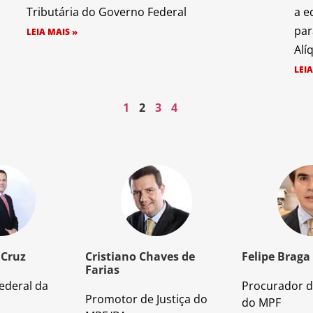
Tributária do Governo Federal
a e
par
LEIA MAIS »
Alí
LEIA
1
2
3
4
 Cruz
Cristiano Chaves de
Felipe Braga
Farias
ederal da
Procurador d
Promotor de Justiça do
do MPF