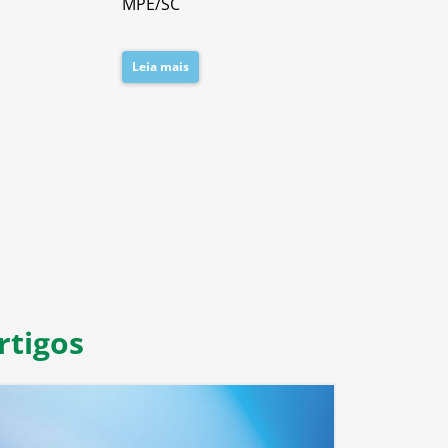
MPE/SC
Leia mais
Leia mais
8
9
10
11
rtigos