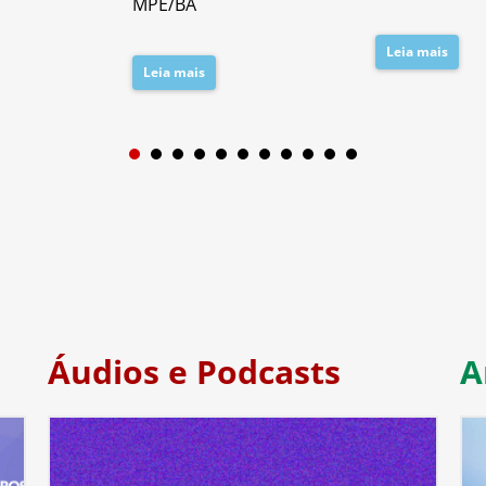
MPE/BA
Leia mais
Leia mais
1
2
3
4
5
6
7
Áudios e Podcasts
A