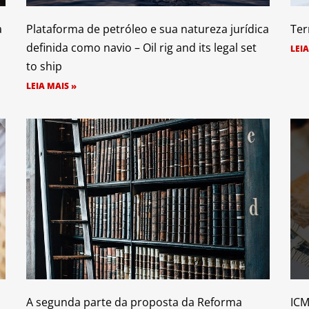
à
Plataforma de petróleo e sua natureza jurídica
Ter
definida como navio – Oil rig and its legal set
LEIA
to ship
LEIA MAIS »
A segunda parte da proposta da Reforma
ICM