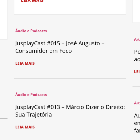
LEIA MAIS
Áudio e Podcasts
Art
JusplayCast #015 – José Augusto –
Consumidor em Foco
Po
ad
LEIA MAIS
LE
Áudio e Podcasts
Art
JusplayCast #013 – Márcio Dizer o Direito:
Sua Trajetória
Au
em
LEIA MAIS
fa