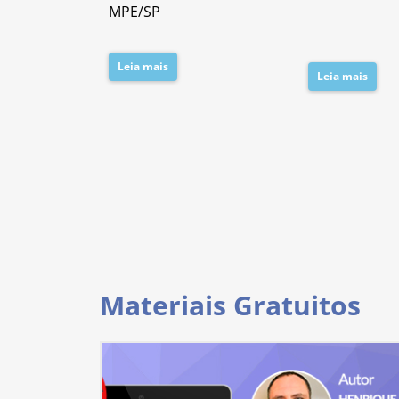
da PC/SP
MPE/SP
Leia mais
Leia mais
Materiais Gratuitos