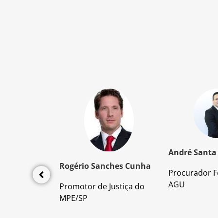
z Santos
André Santa
Rogério Sanches Cunha
Procurador F
lícia Civil
AGU
Promotor de Justiça do
da PC/SP
MPE/SP