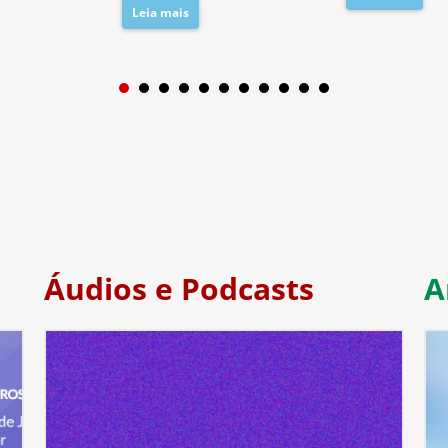
Leia mais
1
2
3
4
5
6
7
Áudios e Podcasts
A