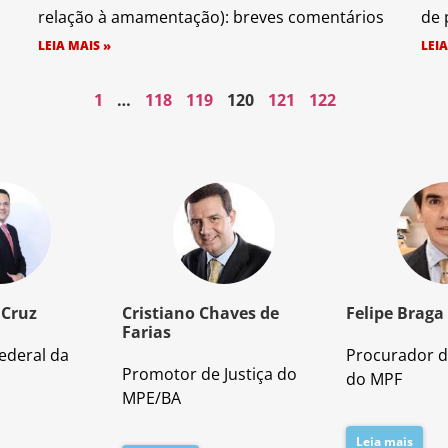
relação à amamentação): breves comentários
de 
LEIA MAIS »
LEIA
1
…
118
119
120
121
122
 Cruz
Cristiano Chaves de
Felipe Braga
Farias
ederal da
Procurador d
Promotor de Justiça do
do MPF
MPE/BA
Leia mais