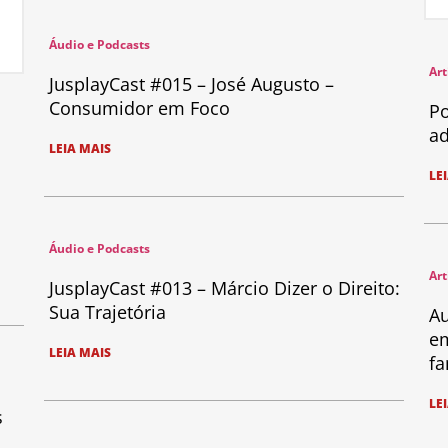
Áudio e Podcasts
Art
JusplayCast #015 – José Augusto –
Consumidor em Foco
Po
ad
LEIA MAIS
LE
Áudio e Podcasts
Art
JusplayCast #013 – Márcio Dizer o Direito:
Sua Trajetória
Au
em
LEIA MAIS
fa
LE
s