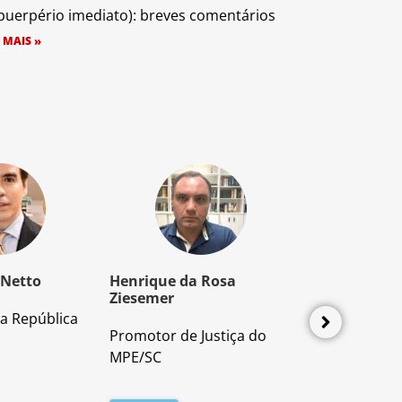
puerpério imediato): breves comentários
 MAIS »
 Netto
Henrique da Rosa
Mozart Borb
Ziesemer
a República
Advogado e P
Promotor de Justiça do
Direito Proces
MPE/SC
Leia mais