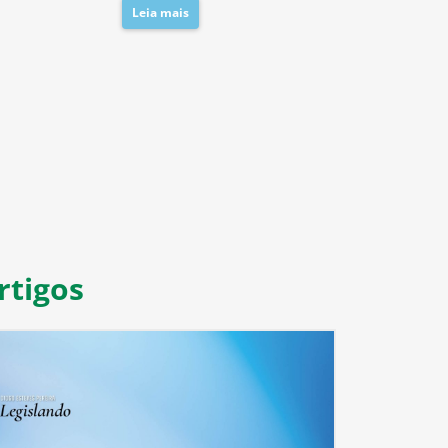
Leia mais
8
9
10
11
rtigos