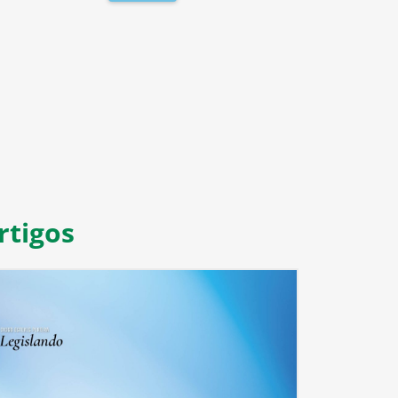
8
9
10
11
rtigos