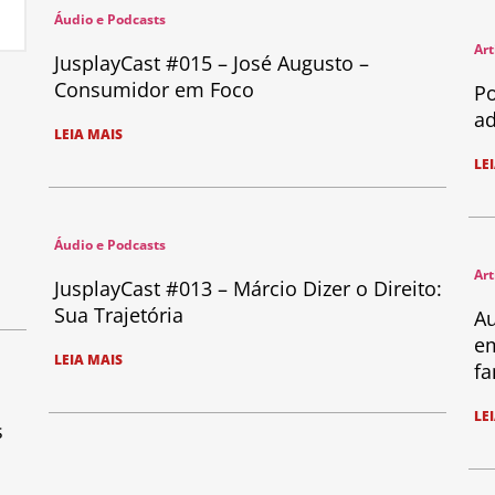
Áudio e Podcasts
Art
JusplayCast #015 – José Augusto –
Consumidor em Foco
Po
ad
LEIA MAIS
LE
Áudio e Podcasts
Art
JusplayCast #013 – Márcio Dizer o Direito:
Sua Trajetória
Au
em
LEIA MAIS
fa
LE
s