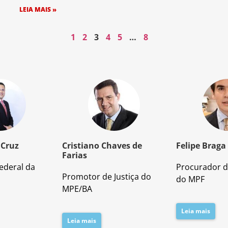
LEIA MAIS »
1
2
3
4
5
…
8
 Cruz
Cristiano Chaves de
Felipe Braga
Farias
ederal da
Procurador d
Promotor de Justiça do
do MPF
MPE/BA
Leia mais
Leia mais