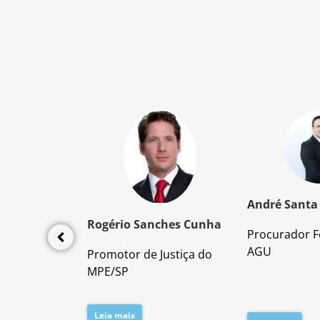
z Santos
André Santa
Rogério Sanches Cunha
Procurador F
lícia Civil
AGU
Promotor de Justiça do
da PC/SP
MPE/SP
Leia mais