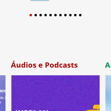
1
2
3
4
5
6
7
Áudios e Podcasts
A