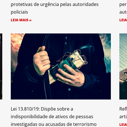
protetivas de urgência pelas autoridades
per
policiais
aut
LEIA MAIS »
LEIA
Lei 13.810/19: Dispõe sobre a
Ref
indisponibilidade de ativos de pessoas
art
investigadas ou acusadas de terrorismo
LEIA