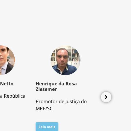
 Netto
Henrique da Rosa
Mozart Borb
Ziesemer
a República
Advogado e P
Promotor de Justiça do
Direito Proces
MPE/SC
Leia mais
Leia mais