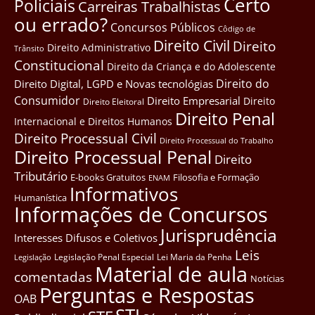
Certo
Policiais
Carreiras Trabalhistas
ou errado?
Concursos Públicos
Côdigo de
Direito Civil
Direito
Direito Administrativo
Trânsito
Constitucional
Direito da Criança e do Adolescente
Direito do
Direito Digital, LGPD e Novas tecnológias
Consumidor
Direito Empresarial
Direito
Direito Eleitoral
Direito Penal
Internacional e Direitos Humanos
Direito Processual Civil
Direito Processual do Trabalho
Direito Processual Penal
Direito
Tributário
E-books Gratuitos
Filosofia e Formação
ENAM
Informativos
Humanística
Informações de Concursos
Jurisprudência
Interesses Difusos e Coletivos
Leis
Legislação Penal Especial
Lei Maria da Penha
Legislação
Material de aula
comentadas
Notícias
Perguntas e Respostas
OAB