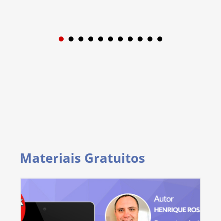
1
2
3
4
5
6
7
8
9
Materiais Gratuitos