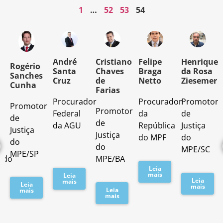
1
…
52
53
54
o
André
Cristiano
Felipe
Henrique
Rogério
Santa
Chaves
Braga
da Rosa
Sanches
Cruz
de
Netto
Ziesemer
Cunha
Farias
Procurador
Procurador
Promotor
Promotor
o
Promotor
Federal
da
de
de
de
da AGU
República
Justiça
Justiça
Justiça
do MPF
do
do
do
MPE/SC
MPE/SP
ado
MPE/BA
Leia
mais
Leia
Leia
mais
Leia
mais
Leia
mais
mais