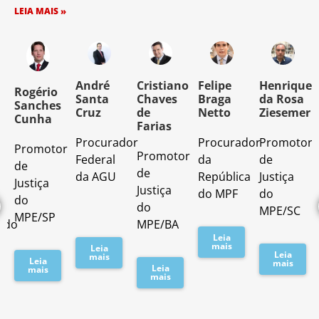
LEIA MAIS »
o
André
Cristiano
Felipe
Henrique
Rogério
Santa
Chaves
Braga
da Rosa
Sanches
Cruz
de
Netto
Ziesemer
Cunha
Farias
Procurador
Procurador
Promotor
Promotor
o
Promotor
Federal
da
de
de
de
da AGU
República
Justiça
Justiça
Justiça
do MPF
do
do
do
MPE/SC
MPE/SP
ado
MPE/BA
Leia
mais
Leia
Leia
mais
Leia
mais
Leia
mais
mais