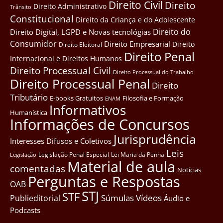
Direito Civil
Direito
Direito Administrativo
Trânsito
Constitucional
Direito da Criança e do Adolescente
Direito do
Direito Digital, LGPD e Novas tecnológias
Consumidor
Direito Empresarial
Direito
Direito Eleitoral
Direito Penal
Internacional e Direitos Humanos
Direito Processual Civil
Direito Processual do Trabalho
Direito Processual Penal
Direito
Tributário
E-books Gratuitos
Filosofia e Formação
ENAM
Informativos
Humanística
Informações de Concursos
Jurisprudência
Interesses Difusos e Coletivos
Leis
Legislação Penal Especial
Lei Maria da Penha
Legislação
Material de aula
comentadas
Notícias
Perguntas e Respostas
OAB
STJ
STF
Súmulas
Vídeos
Publieditorial
Áudio e
Podcasts