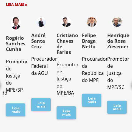
LEIA MAIS »
o
André
Cristiano
Felipe
Henrique
Rogério
Santa
Chaves
Braga
da Rosa
Sanches
Cruz
de
Netto
Ziesemer
Cunha
Farias
Procurador
Procurador
Promotor
Promotor
o
Promotor
Federal
da
de
de
de
da AGU
República
Justiça
Justiça
Justiça
do MPF
do
do
do
MPE/SC
MPE/SP
ado
MPE/BA
Leia
mais
Leia
Leia
mais
Leia
mais
Leia
mais
mais