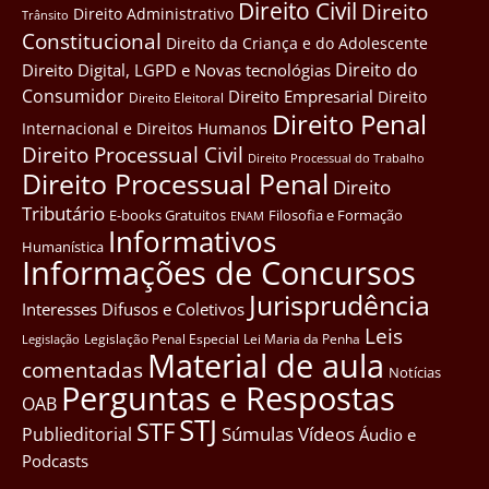
Direito Civil
Direito
Direito Administrativo
Trânsito
Constitucional
Direito da Criança e do Adolescente
Direito do
Direito Digital, LGPD e Novas tecnológias
Consumidor
Direito Empresarial
Direito
Direito Eleitoral
Direito Penal
Internacional e Direitos Humanos
Direito Processual Civil
Direito Processual do Trabalho
Direito Processual Penal
Direito
Tributário
E-books Gratuitos
Filosofia e Formação
ENAM
Informativos
Humanística
Informações de Concursos
Jurisprudência
Interesses Difusos e Coletivos
Leis
Legislação Penal Especial
Lei Maria da Penha
Legislação
Material de aula
comentadas
Notícias
Perguntas e Respostas
OAB
STJ
STF
Súmulas
Vídeos
Publieditorial
Áudio e
Podcasts