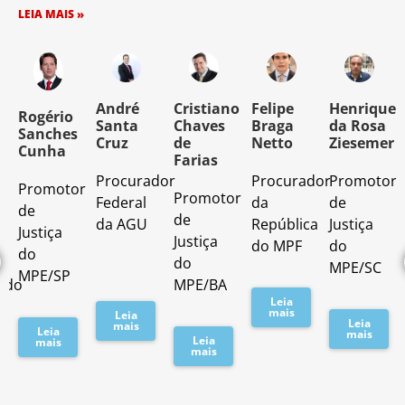
LEIA MAIS »
o
André
Cristiano
Felipe
Henrique
Rogério
Santa
Chaves
Braga
da Rosa
Sanches
Cruz
de
Netto
Ziesemer
Cunha
Farias
Procurador
Procurador
Promotor
Promotor
o
Promotor
Federal
da
de
de
de
da AGU
República
Justiça
Justiça
Justiça
do MPF
do
do
do
MPE/SC
MPE/SP
ado
MPE/BA
Leia
mais
Leia
Leia
mais
Leia
mais
Leia
mais
mais