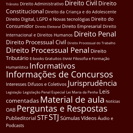
Direito Civil
Direito
Direito Administrativo
Trânsito
Constitucional
Direito da Criança e do Adolescente
Direito do
Direito Digital, LGPD e Novas tecnológias
Consumidor
Direito Empresarial
Direito
Direito Eleitoral
Direito Penal
Internacional e Direitos Humanos
Direito Processual Civil
Direito Processual do Trabalho
Direito Processual Penal
Direito
Tributário
E-books Gratuitos
Filosofia e Formação
ENAM
Informativos
Humanística
Informações de Concursos
Jurisprudência
Interesses Difusos e Coletivos
Leis
Legislação Penal Especial
Lei Maria da Penha
Legislação
Material de aula
comentadas
Notícias
Perguntas e Respostas
OAB
STJ
STF
Súmulas
Vídeos
Publieditorial
Áudio e
Podcasts