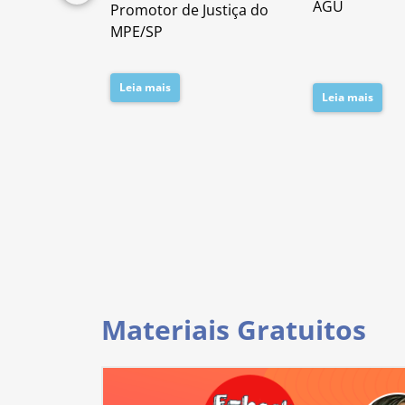
lícia Civil
AGU
Promotor de Justiça do
da PC/SP
MPE/SP
Leia mais
Leia mais
Materiais Gratuitos