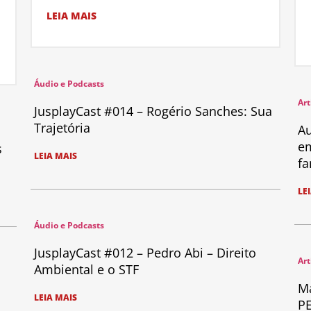
LEIA MAIS
Áudio e Podcasts
Art
JusplayCast #014 – Rogério Sanches: Sua
Trajetória
Au
em
s
LEIA MAIS
fa
LE
Áudio e Podcasts
JusplayCast #012 – Pedro Abi – Direito
Art
Ambiental e o STF
Ma
LEIA MAIS
PE