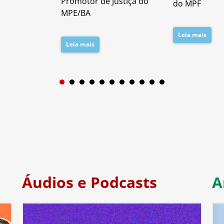
Promotor de Justiça do
do MPF
MPE/BA
Leia mais
Leia mais
1
2
3
4
5
6
7
Áudios e Podcasts
A