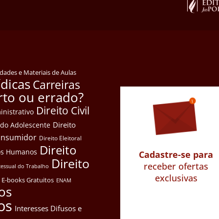
idades e Materiais de Aulas
ídicas
Carreiras
rto ou errado?
Direito Civil
inistrativo
Direito
e do Adolescente
Consumidor
Direito Eleitoral
Direito
itos Humanos
Cadastre-se para
Direito
receber ofertas
cessual do Trabalho
exclusivas
E-books Gratuitos
ENAM
os
os
Interesses Difusos e