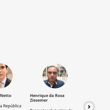
 Netto
Henrique da Rosa
Mozart Borb
Ziesemer
a República
Advogado e P