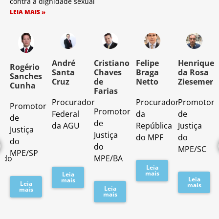
contra a dignidade sexual
LEIA MAIS »
o
André
Cristiano
Felipe
Henrique
Rogério
Santa
Chaves
Braga
da Rosa
Sanches
Cruz
de
Netto
Ziesemer
Cunha
Farias
Procurador
Procurador
Promotor
Promotor
o
Promotor
Federal
da
de
de
de
da AGU
República
Justiça
Justiça
Justiça
do MPF
do
do
do
MPE/SC
MPE/SP
ado
MPE/BA
Leia
mais
Leia
Leia
mais
Leia
mais
Leia
mais
mais