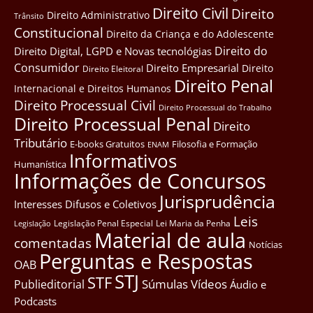
Direito Civil
Direito
Direito Administrativo
Trânsito
Constitucional
Direito da Criança e do Adolescente
Direito do
Direito Digital, LGPD e Novas tecnológias
Consumidor
Direito Empresarial
Direito
Direito Eleitoral
Direito Penal
Internacional e Direitos Humanos
Direito Processual Civil
Direito Processual do Trabalho
Direito Processual Penal
Direito
Tributário
E-books Gratuitos
Filosofia e Formação
ENAM
Informativos
Humanística
Informações de Concursos
Jurisprudência
Interesses Difusos e Coletivos
Leis
Legislação Penal Especial
Lei Maria da Penha
Legislação
Material de aula
comentadas
Notícias
Perguntas e Respostas
OAB
STJ
STF
Súmulas
Vídeos
Publieditorial
Áudio e
Podcasts