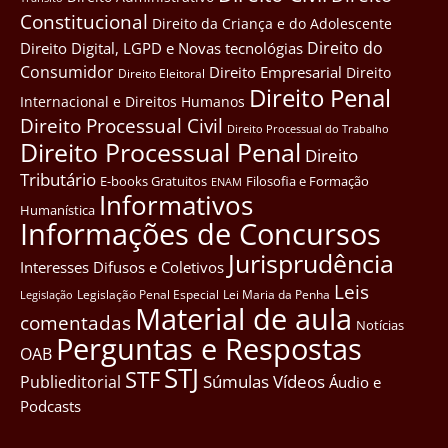
Constitucional
Direito da Criança e do Adolescente
Direito do
Direito Digital, LGPD e Novas tecnológias
Consumidor
Direito Empresarial
Direito
Direito Eleitoral
Direito Penal
Internacional e Direitos Humanos
Direito Processual Civil
Direito Processual do Trabalho
Direito Processual Penal
Direito
Tributário
E-books Gratuitos
Filosofia e Formação
ENAM
Informativos
Humanística
Informações de Concursos
Jurisprudência
Interesses Difusos e Coletivos
Leis
Legislação Penal Especial
Lei Maria da Penha
Legislação
Material de aula
comentadas
Notícias
Perguntas e Respostas
OAB
STJ
STF
Súmulas
Vídeos
Publieditorial
Áudio e
Podcasts