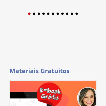
1
2
3
4
5
6
7
8
9
Materiais Gratuitos