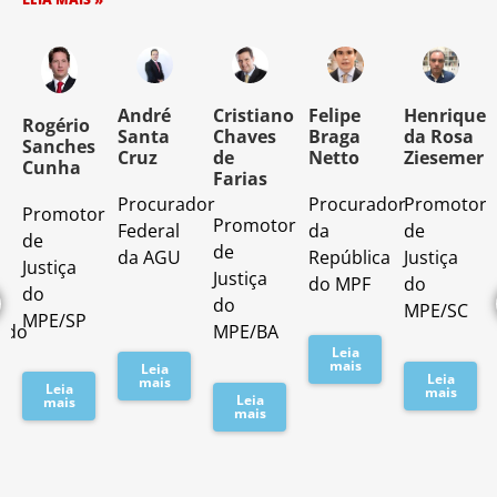
o
André
Cristiano
Felipe
Henrique
Rogério
Santa
Chaves
Braga
da Rosa
Sanches
Cruz
de
Netto
Ziesemer
Cunha
Farias
Procurador
Procurador
Promotor
Promotor
o
Promotor
Federal
da
de
de
de
da AGU
República
Justiça
Justiça
Justiça
do MPF
do
do
do
MPE/SC
MPE/SP
ado
MPE/BA
Leia
mais
Leia
Leia
mais
Leia
mais
Leia
mais
mais