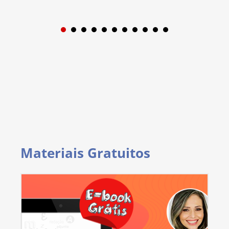
1
2
3
4
5
6
7
8
9
Materiais Gratuitos