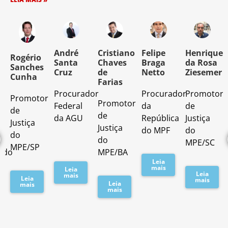
o
André
Cristiano
Felipe
Henrique
Rogério
Santa
Chaves
Braga
da Rosa
Sanches
Cruz
de
Netto
Ziesemer
Cunha
Farias
Procurador
Procurador
Promotor
Promotor
o
Promotor
Federal
da
de
de
de
da AGU
República
Justiça
Justiça
Justiça
do MPF
do
do
do
MPE/SC
MPE/SP
ado
MPE/BA
Leia
mais
Leia
Leia
mais
Leia
mais
Leia
mais
mais