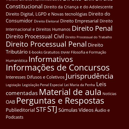
Constitucional
Direito da Criança e do Adolescente
Direito do
Direito Digital, LGPD e Novas tecnológias
Consumidor
Direito Empresarial
Direito
Direito Eleitoral
Direito Penal
Internacional e Direitos Humanos
Direito Processual Civil
Direito Processual do Trabalho
Direito Processual Penal
Direito
Tributário
E-books Gratuitos
Filosofia e Formação
ENAM
Informativos
Humanística
Informações de Concursos
Jurisprudência
Interesses Difusos e Coletivos
Leis
Legislação Penal Especial
Lei Maria da Penha
Legislação
Material de aula
comentadas
Notícias
Perguntas e Respostas
OAB
STJ
STF
Súmulas
Vídeos
Publieditorial
Áudio e
Podcasts