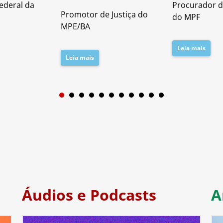
ederal da
Procurador d
Promotor de Justiça do
do MPF
MPE/BA
Leia mais
Leia mais
1
2
3
4
5
6
7
Áudios e Podcasts
A