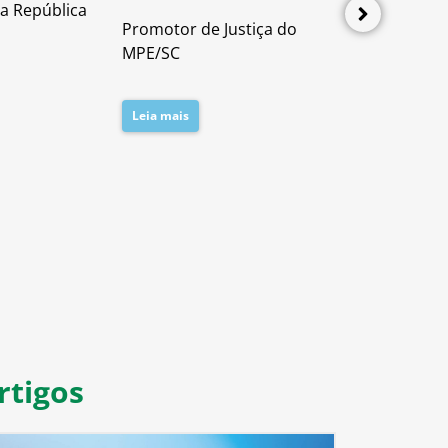
a República
Advogado e P
Promotor de Justiça do
Direito Proces
MPE/SC
Leia mais
Leia mais
8
9
10
11
rtigos