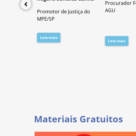
Procurador F
lícia Civil
AGU
Promotor de Justiça do
da PC/SP
MPE/SP
Leia mais
Leia mais
Materiais Gratuitos