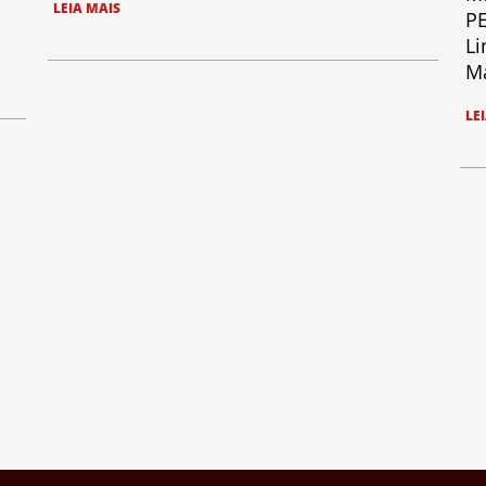
LEIA MAIS
PE
Li
Ma
LE