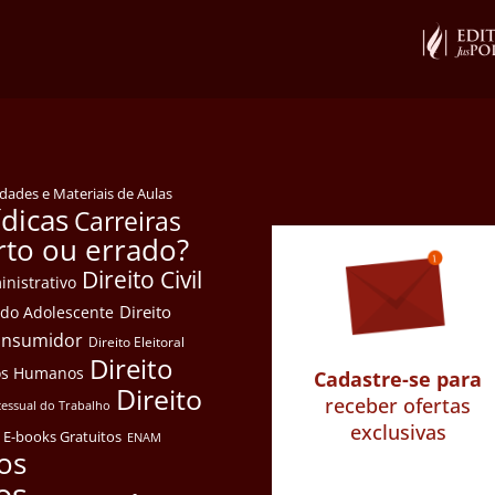
idades e Materiais de Aulas
ídicas
Carreiras
rto ou errado?
Direito Civil
inistrativo
Direito
e do Adolescente
Consumidor
Direito Eleitoral
Direito
itos Humanos
Cadastre-se para
Direito
receber ofertas
cessual do Trabalho
exclusivas
E-books Gratuitos
ENAM
os