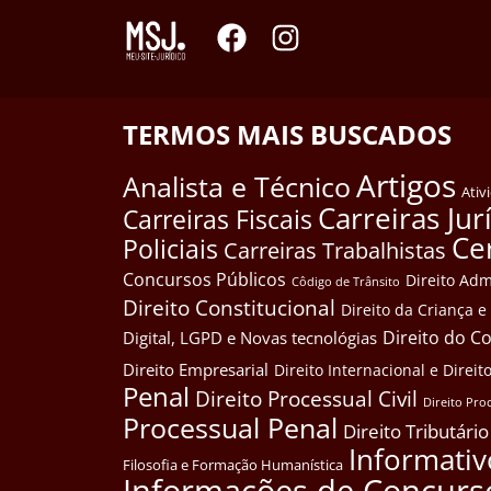
TERMOS MAIS BUSCADOS
Artigos
Analista e Técnico
Ativ
Carreiras Jur
Carreiras Fiscais
Ce
Policiais
Carreiras Trabalhistas
Concursos Públicos
Direito Adm
Côdigo de Trânsito
Direito Constitucional
Direito da Criança 
Direito do 
Digital, LGPD e Novas tecnológias
Direito Empresarial
Direito Internacional e Dire
Penal
Direito Processual Civil
Direito Pro
Processual Penal
Direito Tributário
Informativ
Filosofia e Formação Humanística