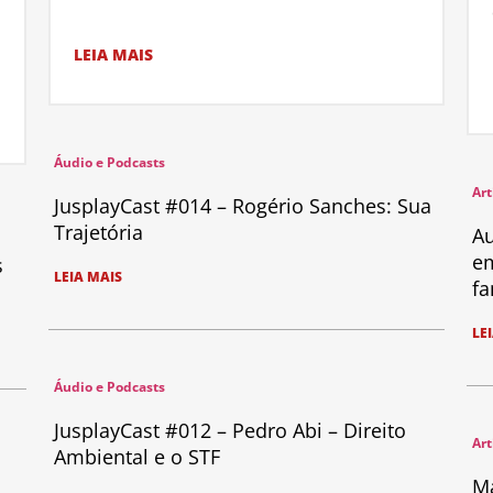
LEIA MAIS
Áudio e Podcasts
Art
JusplayCast #014 – Rogério Sanches: Sua
Trajetória
Au
em
s
LEIA MAIS
fa
LE
Áudio e Podcasts
JusplayCast #012 – Pedro Abi – Direito
Art
Ambiental e o STF
Ma