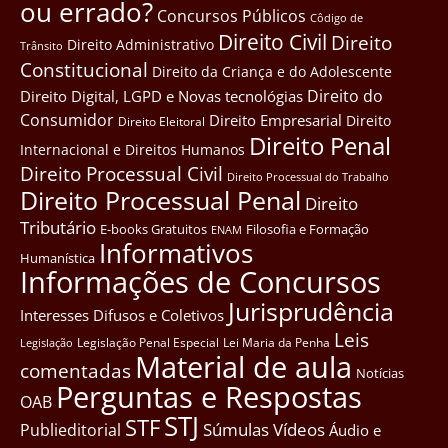
ou errado?
Concursos Públicos
Côdigo de
Direito Civil
Direito
Direito Administrativo
Trânsito
Constitucional
Direito da Criança e do Adolescente
Direito do
Direito Digital, LGPD e Novas tecnológias
Consumidor
Direito Empresarial
Direito
Direito Eleitoral
Direito Penal
Internacional e Direitos Humanos
Direito Processual Civil
Direito Processual do Trabalho
Direito Processual Penal
Direito
Tributário
E-books Gratuitos
Filosofia e Formação
ENAM
Informativos
Humanística
Informações de Concursos
Jurisprudência
Interesses Difusos e Coletivos
Leis
Legislação Penal Especial
Lei Maria da Penha
Legislação
Material de aula
comentadas
Notícias
Perguntas e Respostas
OAB
STJ
STF
Súmulas
Vídeos
Publieditorial
Áudio e