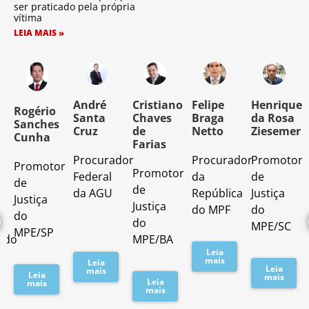
ser praticado pela própria
vítima
LEIA MAIS »
o
André
Cristiano
Felipe
Henrique
Rogério
Santa
Chaves
Braga
da Rosa
Sanches
Cruz
de
Netto
Ziesemer
Cunha
Farias
Procurador
Procurador
Promotor
Promotor
o
Promotor
Federal
da
de
de
de
da AGU
República
Justiça
Justiça
Justiça
do MPF
do
do
do
MPE/SC
MPE/SP
ado
MPE/BA
Leia
mais
Leia
Leia
mais
Leia
mais
Leia
mais
mais