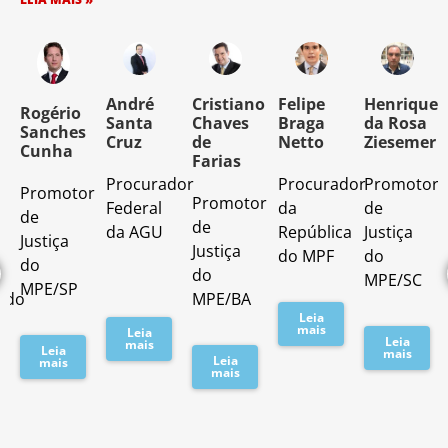
o
André
Cristiano
Felipe
Henrique
Rogério
Santa
Chaves
Braga
da Rosa
Sanches
Cruz
de
Netto
Ziesemer
Cunha
Farias
Procurador
Procurador
Promotor
Promotor
o
Promotor
Federal
da
de
de
de
da AGU
República
Justiça
Justiça
Justiça
do MPF
do
do
do
MPE/SC
MPE/SP
ado
MPE/BA
Leia
mais
Leia
Leia
mais
Leia
mais
Leia
mais
mais