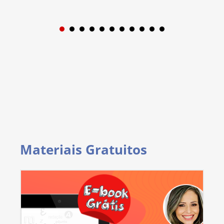
1
2
3
4
5
6
7
8
9
Materiais Gratuitos