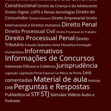
Constitucional
Direito da Criança e do Adolescente
Direito do
Direito Digital, LGPD e Novas tecnológias
Consumidor
Direito Empresarial
Direito
Direito Eleitoral
Direito Penal
Internacional e Direitos Humanos
Direito Processual Civil
Direito Processual do Trabalho
Direito Processual Penal
Direito
Tributário
E-books Gratuitos
Filosofia e Formação
ENAM
Informativos
Humanística
Informações de Concursos
Jurisprudência
Interesses Difusos e Coletivos
Leis
Legislação Penal Especial
Lei Maria da Penha
Legislação
Material de aula
comentadas
Notícias
Perguntas e Respostas
OAB
STJ
STF
Súmulas
Vídeos
Publieditorial
Áudio e
Podcasts